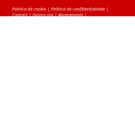
Politica de cookie
|
Politica de confidențialitate
|
Contact
|
Despre noi
|
Abonamente
|
Fototeca Ortodoxiei Românești
Radio TRINITAS
TV TRINITAS
Vestitorul Ortodoxiei
Agenţia de ştiri BASILICA
Patriarhia Română
Catedrala Mântuirii Neamului
BASILICA Travel
Serviciul de Colportaj Bisericesc
Atelierele Patriarhiei
Tipografia Cărţilor Bisericeşti
Conținutul și design-ul site-ului, toate informaţiile
publicate pe site de Ziarul Lumina sunt protejate de