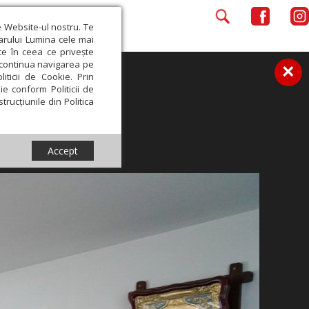
e Website-ul nostru. Te
iarului Lumina cele mai
ce în ceea ce privește
a continua navigarea pe
×
iticii de Cookie. Prin
ie conform Politicii de
trucțiunile din Politica
Accept