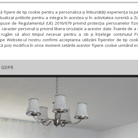
ză fişiere de tip cookie pentru a personaliza și îmbunătăți experiența ta p
alizat politicile pentru a integra în acestea și în activitatea curentă a Z
opuse de Regulamentul (UE) 2016/679 privind protecția persoanelor fizi
 caracter personal și privind libera circulație a acestor date. Înainte de 
rugăm să aloci timpul necesar pentru a citi și înțelege conținutul Pol
pe Website-ul nostru confirmi acceptarea utilizării fişierelor de tip cook
că poți modifica în orice moment setările acestor fişiere cookie urmând ins
GDPR