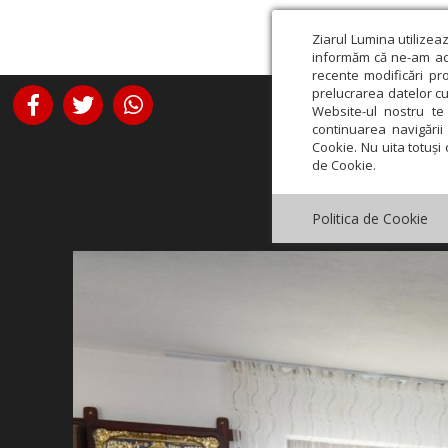
Ziarul Lumina utilizea
informăm că ne-am actu
recente modificări pr
prelucrarea datelor cu
Website-ul nostru te 
continuarea navigării 
Cookie. Nu uita totuși 
de Cookie.
Politica de Cookie