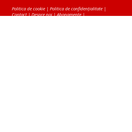
Politica de cookie
|
Politica de confidențialitate
|
Contact
|
Despre noi
|
Abonamente
|
Fototeca Ortodoxiei Românești
Radio TRINITAS
TV TRINITAS
Vestitorul Ortodoxiei
Agenţia de ştiri BASILICA
Patriarhia Română
Catedrala Mântuirii Neamului
BASILICA Travel
Serviciul de Colportaj Bisericesc
Atelierele Patriarhiei
Tipografia Cărţilor Bisericeşti
Conținutul și design-ul site-ului, toate informaţiile
publicate pe site de Ziarul Lumina sunt protejate de