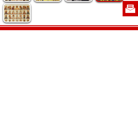
Politica de cookie
|
Politica de confidențialitate
|
Contact
|
Despre noi
|
Abonamente
|
Fototeca Ortodoxiei Românești
Radio TRINITAS
TV TRINITAS
Vestitorul Ortodoxiei
Agenţia de ştiri BASILICA
Patriarhia Română
Catedrala Mântuirii Neamului
BASILICA Travel
Serviciul de Colportaj Bisericesc
Atelierele Patriarhiei