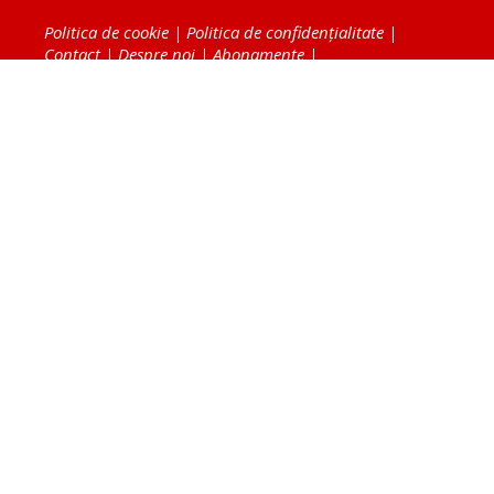
Politica de cookie
|
Politica de confidențialitate
|
Contact
|
Despre noi
|
Abonamente
|
Fototeca Ortodoxiei Românești
Radio TRINITAS
TV TRINITAS
Vestitorul Ortodoxiei
Agenţia de ştiri BASILICA
Patriarhia Română
Catedrala Mântuirii Neamului
BASILICA Travel
Serviciul de Colportaj Bisericesc
Atelierele Patriarhiei
Tipografia Cărţilor Bisericeşti
Conținutul și design-ul site-ului, toate informaţiile
publicate pe site de Ziarul Lumina sunt protejate de