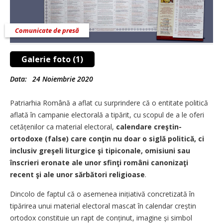
Comunicate de presă
Galerie foto (1)
Data:
24 Noiembrie 2020
Patriarhia Română a aflat cu surprindere că o entitate politică
aflată în campanie electorală a tipărit, cu scopul de a le oferi
cetățenilor ca material electoral,
calendare creştin-
ortodoxe (false) care conţin nu doar o siglă politică, ci
inclusiv greşeli liturgice şi tipiconale, omisiuni sau
înscrieri eronate ale unor sfinţi români canonizaţi
recent şi ale unor sărbători religioase
.
Dincolo de faptul că o asemenea inițiativă concretizată în
tipărirea unui material electoral mascat în calendar creștin
ortodox constituie un rapt de conținut, imagine și simbol