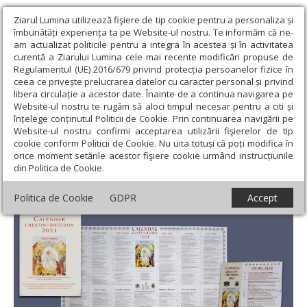
Ziarul Lumina utilizează fişiere de tip cookie pentru a personaliza și
îmbunătăți experiența ta pe Website-ul nostru. Te informăm că ne-
am actualizat politicile pentru a integra în acestea și în activitatea
curentă a Ziarului Lumina cele mai recente modificări propuse de
Regulamentul (UE) 2016/679 privind protecția persoanelor fizice în
ceea ce privește prelucrarea datelor cu caracter personal și privind
libera circulație a acestor date. Înainte de a continua navigarea pe
Website-ul nostru te rugăm să aloci timpul necesar pentru a citi și
Ziarul Lumina
›
Actualitate religioasă
›
Comunicate de presă
›
înțelege conținutul Politicii de Cookie. Prin continuarea navigării pe
Calendarele bisericeşti autentice nu sunt convertibile în material
Website-ul nostru confirmi acceptarea utilizării fişierelor de tip
electoral
cookie conform Politicii de Cookie. Nu uita totuși că poți modifica în
orice moment setările acestor fişiere cookie urmând instrucțiunile
Calendarele bisericeşti autentice nu sunt
din Politica de Cookie.
convertibile în material electoral
Politica de Cookie
GDPR
Accept