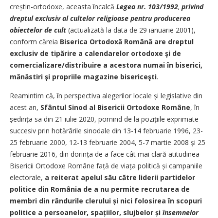
creștin-ortodoxe, aceasta încalcă
Legea nr. 103/1992
,
privind
dreptul exclusiv al cultelor religioase pentru producerea
obiectelor de cult
(actualizată la data de 29 ianuarie 2001),
conform căreia
Biserica Ortodoxă Română are dreptul
exclusiv de tipărire a calendarelor ortodoxe şi de
comercializare/distribuire a acestora numai în biserici,
mănăstiri şi propriile magazine bisericeşti
.
Reamintim că, în perspectiva alegerilor locale și legislative din
acest an,
Sfântul Sinod al Bisericii Ortodoxe Române
, în
ședința sa din 21 iulie 2020, pornind de la pozițiile exprimate
succesiv prin hotărârile sinodale din 13-14 februarie 1996, 23-
25 februarie 2000, 12-13 februarie 2004, 5-7 martie 2008 și 25
februarie 2016, din dorința de a face cât mai clară atitudinea
Bisericii Ortodoxe Române față de viața politică și campaniile
electorale,
a
reiterat
apelul său către liderii partidelor
politice din România de a nu permite recrutarea de
membri din rândurile clerului și nici folosirea în scopuri
politice a persoanelor, spațiilor, slujbelor și
însemnelor