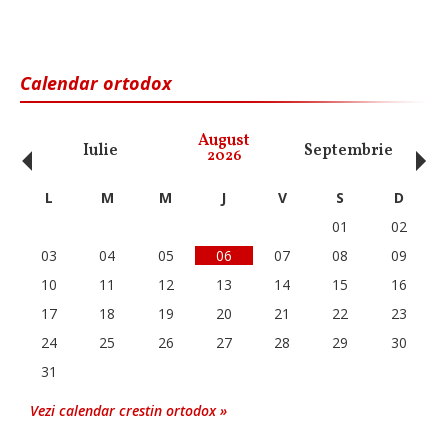
Calendar ortodox
‹
›
August
Iulie
Septembrie
O
2026
L
M
M
J
V
S
D
01
02
03
04
05
06
07
08
09
10
11
12
13
14
15
16
17
18
19
20
21
22
23
24
25
26
27
28
29
30
31
Vezi calendar crestin ortodox »