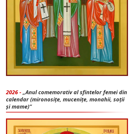
2026 -
„Anul comemorativ al sfintelor femei din
calendar (mironosițe, mu­cenițe, monahii, soții
și mame)”