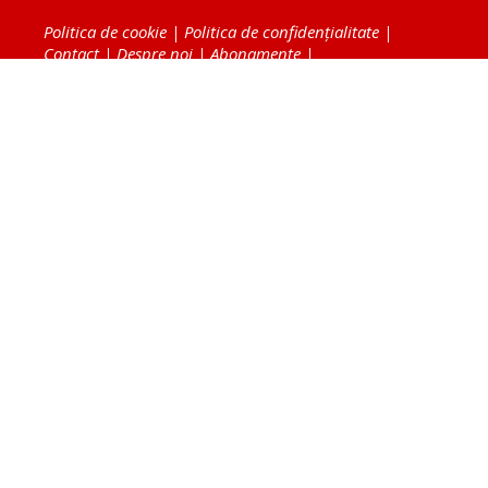
Politica de cookie
|
Politica de confidențialitate
|
Contact
|
Despre noi
|
Abonamente
|
Fototeca Ortodoxiei Românești
Radio TRINITAS
TV TRINITAS
Vestitorul Ortodoxiei
Agenţia de ştiri BASILICA
Patriarhia Română
Catedrala Mântuirii Neamului
BASILICA Travel
Serviciul de Colportaj Bisericesc
Atelierele Patriarhiei
Tipografia Cărţilor Bisericeşti
Conținutul și design-ul site-ului, toate informaţiile
publicate pe site de Ziarul Lumina sunt protejate de