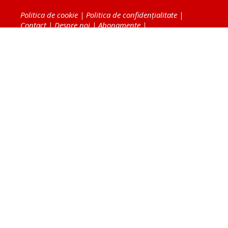
Politica de cookie
|
Politica de confidențialitate
|
Contact
|
Despre noi
|
Abonamente
|
Fototeca Ortodoxiei Românești
Radio TRINITAS
TV TRINITAS
Vestitorul Ortodoxiei
Agenţia de ştiri BASILICA
Patriarhia Română
Catedrala Mântuirii Neamului
BASILICA Travel
Serviciul de Colportaj Bisericesc
Atelierele Patriarhiei
Tipografia Cărţilor Bisericeşti
Conținutul și design-ul site-ului, toate informaţiile
publicate pe site de Ziarul Lumina sunt protejate de