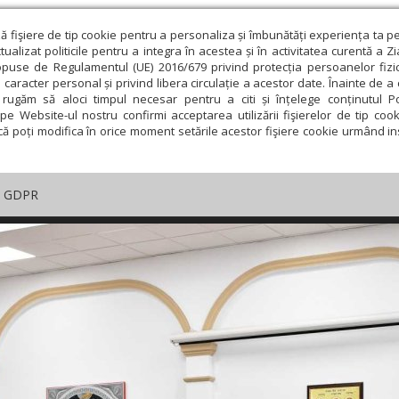
ză fişiere de tip cookie pentru a personaliza și îmbunătăți experiența ta p
alizat politicile pentru a integra în acestea și în activitatea curentă a Z
opuse de Regulamentul (UE) 2016/679 privind protecția persoanelor fizi
 caracter personal și privind libera circulație a acestor date. Înainte de 
rugăm să aloci timpul necesar pentru a citi și înțelege conținutul Pol
pe Website-ul nostru confirmi acceptarea utilizării fişierelor de tip cook
că poți modifica în orice moment setările acestor fişiere cookie urmând ins
GDPR