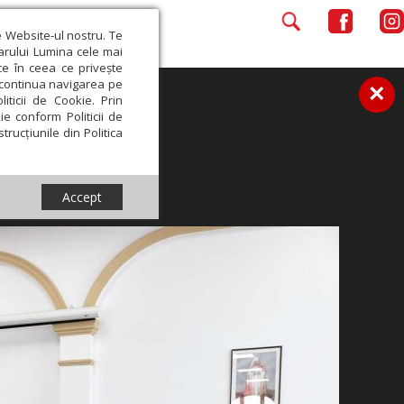
e Website-ul nostru. Te
iarului Lumina cele mai
ce în ceea ce privește
a continua navigarea pe
×
iticii de Cookie. Prin
ie conform Politicii de
trucțiunile din Politica
Accept