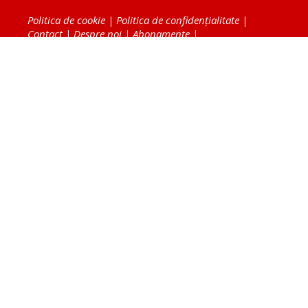
Politica de cookie
|
Politica de confidențialitate
|
Contact
|
Despre noi
|
Abonamente
|
Fototeca Ortodoxiei Românești
Radio TRINITAS
TV TRINITAS
Vestitorul Ortodoxiei
Agenţia de ştiri BASILICA
Patriarhia Română
Catedrala Mântuirii Neamului
BASILICA Travel
Serviciul de Colportaj Bisericesc
Atelierele Patriarhiei
Tipografia Cărţilor Bisericeşti
Conținutul și design-ul site-ului, toate informaţiile
publicate pe site de Ziarul Lumina sunt protejate de