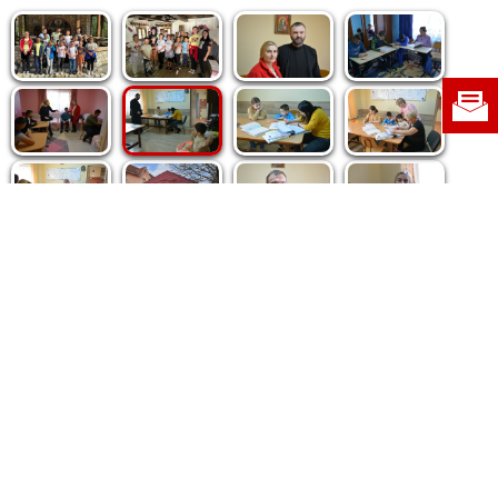
Politica de cookie
|
Politica de confidențialitate
|
Contact
|
Despre noi
|
Abonamente
|
Fototeca Ortodoxiei Românești
Radio TRINITAS
TV TRINITAS
Vestitorul Ortodoxiei
Agenţia de ştiri BASILICA