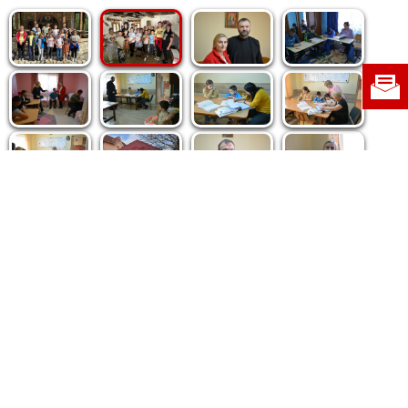
Politica de cookie
|
Politica de confidențialitate
|
Contact
|
Despre noi
|
Abonamente
|
Fototeca Ortodoxiei Românești
Radio TRINITAS
TV TRINITAS
Vestitorul Ortodoxiei
Agenţia de ştiri BASILICA