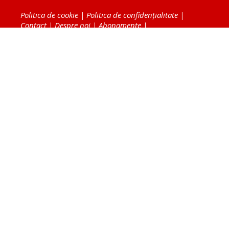
Politica de cookie
|
Politica de confidențialitate
|
Contact
|
Despre noi
|
Abonamente
|
Fototeca Ortodoxiei Românești
Radio TRINITAS
TV TRINITAS
Vestitorul Ortodoxiei
Agenţia de ştiri BASILICA
Patriarhia Română
Catedrala Mântuirii Neamului
BASILICA Travel
Serviciul de Colportaj Bisericesc
Atelierele Patriarhiei
Tipografia Cărţilor Bisericeşti
Conținutul și design-ul site-ului, toate informaţiile
publicate pe site de Ziarul Lumina sunt protejate de