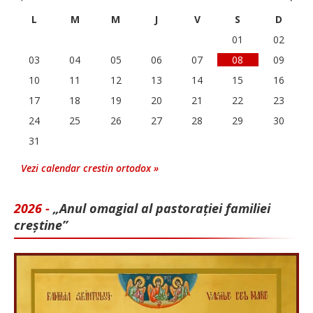
L
M
M
J
V
S
D
01
02
03
04
05
06
07
08
09
10
11
12
13
14
15
16
17
18
19
20
21
22
23
24
25
26
27
28
29
30
31
Vezi calendar crestin ortodox »
2026 -
„Anul omagial al pastorației familiei
creștine”