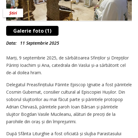
Știri
Galerie foto (1)
Data:
11 Septembrie 2025
Marți, 9 septembrie 2025, de sărbătoarea Sfinților și Drepților
Părinți Ioachim și Ana, catedrala din Vaslui și-a sărbătorit cel
de-al doilea hram.
Delegatul Preasfințitului Părinte Episcop Ignatie a fost părintele
Cosmin Gubernat, consilier cultural al Episcopiei Hușilor. Din
soborul slujitorilor au mai făcut parte și părintele protopop
Adrian Chirvasă, părintele paroh Ioan Bârsan și părintele
slujitor Bogdan Vasile Mucileanu, alături de preoți de la
parohiile din oraș și din împrejurimi.
După Sfânta Liturghie a fost oficiată și slujba Parastasului