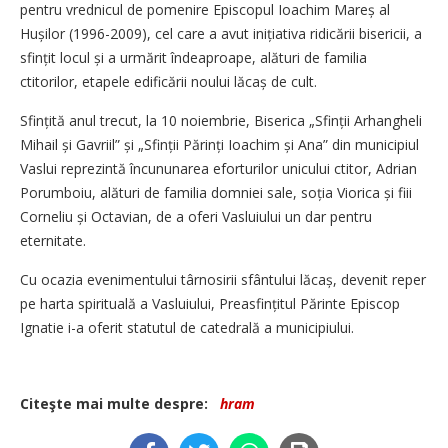
pentru vrednicul de pomenire Episcopul Ioachim Mareș al
Hușilor (1996-2009), cel care a avut inițiativa ridicării bisericii, a
sfințit locul și a urmărit îndeaproape, alături de familia
ctitorilor, etapele edificării noului lăcaș de cult.
Sfințită anul trecut, la 10 noiembrie, Biserica „Sfinții Arhangheli
Mihail și Gavriil” și „Sfinții Părinți Ioachim și Ana” din municipiul
Vaslui reprezintă încununarea eforturilor unicului ctitor, Adrian
Porumboiu, alături de familia domniei sale, soția Viorica și fiii
Corneliu și Octavian, de a oferi Vasluiului un dar pentru
eternitate.
Cu ocazia evenimentului târnosirii sfântului lăcaș, devenit reper
pe harta spirituală a Vasluiului, Preasfințitul Părinte Episcop
Ignatie i-a oferit statutul de catedrală a municipiului.
Citeşte mai multe despre:
hram