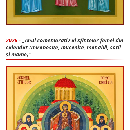
2026 -
„Anul comemorativ al sfintelor femei din
calendar (mironosițe, mu­cenițe, monahii, soții
și mame)”