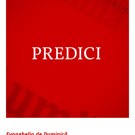
Evanghelia de Duminică