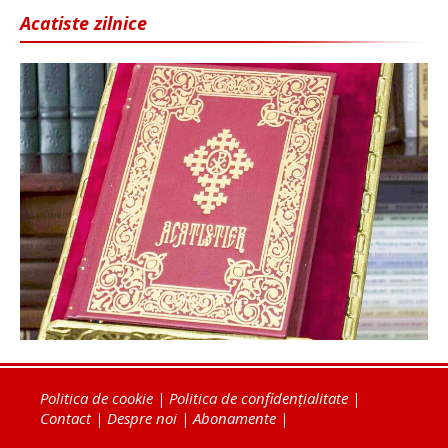
Acatiste zilnice
Politica de cookie
|
Politica de confidențialitate
|
Contact
|
Despre noi
|
Abonamente
|