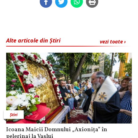
Alte articole din Știri
vezi toate ›
Știri
Icoana Maicii Domnului „Axionița” în
pelerinaj la Vaslui