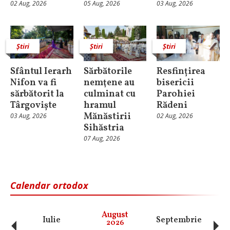
02 Aug, 2026
05 Aug, 2026
03 Aug, 2026
Știri
Știri
Știri
Sfântul Ierarh
Sărbătorile
Resfințirea
Nifon va fi
nemţene au
bisericii
sărbătorit la
culminat cu
Parohiei
Târgoviște
hramul
Rădeni
Mănăstirii
03 Aug, 2026
02 Aug, 2026
Sihăstria
07 Aug, 2026
Calendar ortodox
‹
›
August
Iulie
Septembrie
O
2026