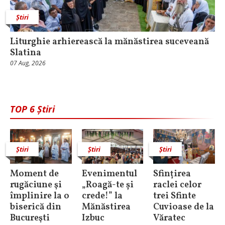
Știri
Liturghie arhierească la mănăstirea suceveană
Slatina
07 Aug, 2026
TOP 6 Știri
Știri
Știri
Știri
Moment de
Evenimentul
Sfințirea
rugăciune şi
„Roagă-te și
raclei celor
împlinire la o
crede!” la
trei Sfinte
biserică din
Mănăstirea
Cuvioase de la
Bucureşti
Izbuc
Văratec