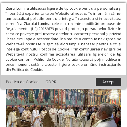
Ziarul Lumina utilizează fişiere de tip cookie pentru a personaliza și
îmbunătăți experiența ta pe Website-ul nostru. Te informăm că ne-
am actualizat politicile pentru a integra în acestea și în activitatea
curentă a Ziarului Lumina cele mai recente modificări propuse de
Regulamentul (UE) 2016/679 privind protecția persoanelor fizice în
ceea ce privește prelucrarea datelor cu caracter personal și privind
libera circulație a acestor date. Înainte de a continua navigarea pe
Website-ul nostru te rugăm să aloci timpul necesar pentru a citi și
Ziarul Lumina
›
Actualitate religioasă
›
Știri
›
Catedrala din
înțelege conținutul Politicii de Cookie. Prin continuarea navigării pe
Vaslui și-a sărbătorit al doilea hram
Website-ul nostru confirmi acceptarea utilizării fişierelor de tip
cookie conform Politicii de Cookie. Nu uita totuși că poți modifica în
Catedrala din Vaslui și-a sărbătorit al doilea
orice moment setările acestor fişiere cookie urmând instrucțiunile
din Politica de Cookie.
hram
Politica de Cookie
GDPR
Accept