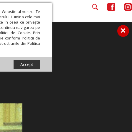
e Website-ul nostru. Te
iarului Lumina cele mai
ce în ceea ce privește
a continua navigarea pe
×
iticii de Cookie. Prin
ie conform Politicii de
trucțiunile din Politica
Accept