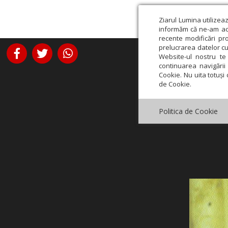
Ziarul Lumina utilizea
informăm că ne-am actu
recente modificări pr
prelucrarea datelor cu
Website-ul nostru te 
continuarea navigării 
Cookie. Nu uita totuși 
de Cookie.
Politica de Cookie