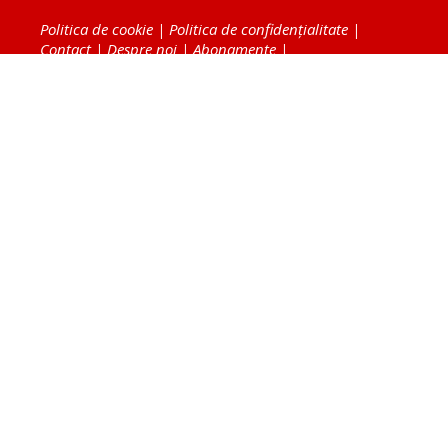
Politica de cookie
|
Politica de confidențialitate
|
Contact
|
Despre noi
|
Abonamente
|
Fototeca Ortodoxiei Românești
Radio TRINITAS
TV TRINITAS
Vestitorul Ortodoxiei
Agenţia de ştiri BASILICA
Patriarhia Română
Catedrala Mântuirii Neamului
BASILICA Travel
Serviciul de Colportaj Bisericesc
Atelierele Patriarhiei
Tipografia Cărţilor Bisericeşti
Conținutul și design-ul site-ului, toate informaţiile
publicate pe site de Ziarul Lumina sunt protejate de