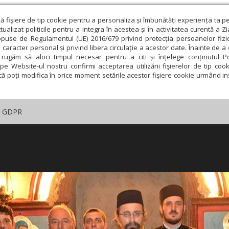
ză fişiere de tip cookie pentru a personaliza și îmbunătăți experiența ta p
alizat politicile pentru a integra în acestea și în activitatea curentă a Z
opuse de Regulamentul (UE) 2016/679 privind protecția persoanelor fizi
 caracter personal și privind libera circulație a acestor date. Înainte de 
rugăm să aloci timpul necesar pentru a citi și înțelege conținutul Pol
pe Website-ul nostru confirmi acceptarea utilizării fişierelor de tip cook
că poți modifica în orice moment setările acestor fişiere cookie urmând ins
GDPR