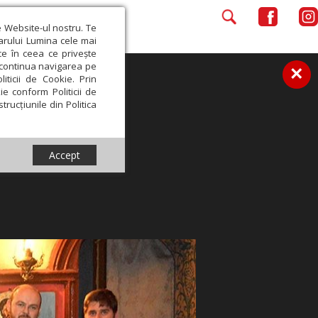
e Website-ul nostru. Te
iarului Lumina cele mai
ce în ceea ce privește
a continua navigarea pe
×
iticii de Cookie. Prin
ie conform Politicii de
trucțiunile din Politica
Accept