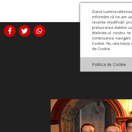
Ziarul Lumina utilizea
informăm că ne-am actu
recente modificări pr
prelucrarea datelor cu
Website-ul nostru te 
continuarea navigării 
Cookie. Nu uita totuși 
de Cookie.
Politica de Cookie