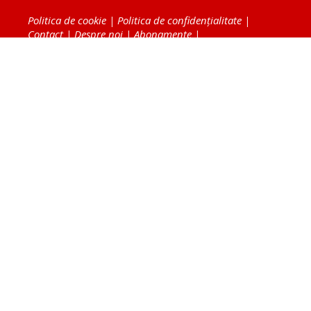
Politica de cookie
|
Politica de confidențialitate
|
Contact
|
Despre noi
|
Abonamente
|
Fototeca Ortodoxiei Românești
Radio TRINITAS
TV TRINITAS
Vestitorul Ortodoxiei
Agenţia de ştiri BASILICA
Patriarhia Română
Catedrala Mântuirii Neamului
BASILICA Travel
Serviciul de Colportaj Bisericesc
Atelierele Patriarhiei
Tipografia Cărţilor Bisericeşti
Conținutul și design-ul site-ului, toate informaţiile
publicate pe site de Ziarul Lumina sunt protejate de