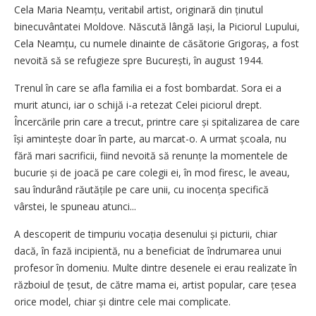
Cela Maria Neamțu, veritabil artist, originară din ținutul
binecuvântatei Moldove. Născută lângă Iași, la Piciorul Lupului,
Cela Neamțu, cu numele dinainte de căsătorie Grigoraș, a fost
nevoită să se refugieze spre București, în august 1944.
Trenul în care se afla familia ei a fost bombardat. Sora ei a
murit atunci, iar o schijă i-a retezat Celei piciorul drept.
Încercările prin care a trecut, printre care și spitalizarea de care
își amintește doar în parte, au marcat-o. A urmat școala, nu
fără mari sacrificii, fiind nevoită să renunțe la momentele de
bucurie și de joacă pe care colegii ei, în mod firesc, le aveau,
sau îndurând răutățile pe care unii, cu inocența specifică
vârstei, le spuneau atunci...
A descoperit de timpuriu vocația dese­nului și picturii, chiar
dacă, în fază incipientă, nu a beneficiat de îndrumarea unui
profesor în domeniu. Multe dintre desenele ei erau realizate în
războiul de țesut, de către mama ei, artist popular, care țesea
orice model, chiar și dintre cele mai complicate.