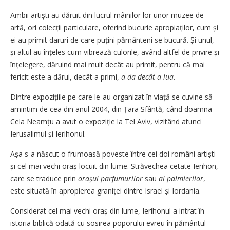
Ambii artiști au dăruit din lucrul mâinilor lor unor muzee de
artă, ori colecții particulare, oferind bucurie apropiaților, cum și
ei au primit daruri de care puțini pământeni se bucură. Și unul,
și altul au înțeles cum vibrează culorile, având altfel de privire și
înțelegere, dăruind mai mult decât au primit, pentru că mai
fericit este a dărui, decât a primi,
a da decât a lua
.
Dintre expozițiile pe care le-au organizat în viață se cuvine să
amintim de cea din anul 2004, din Țara Sfântă, când doamna
Cela Neamțu a avut o expoziție la Tel Aviv, vizitând atunci
Ierusalimul și Ierihonul.
Așa s-a născut o frumoasă poveste între cei doi români artiști
și cel mai vechi oraș locuit din lume. Străvechea cetate Ierihon,
care se traduce prin
orașul parfumurilor
sau
al palmierilor
,
este situată în apropierea graniței dintre Israel și Iordania.
Considerat cel mai vechi oraș din lume, Ierihonul a intrat în
istoria biblică odată cu sosirea poporului evreu în pământul