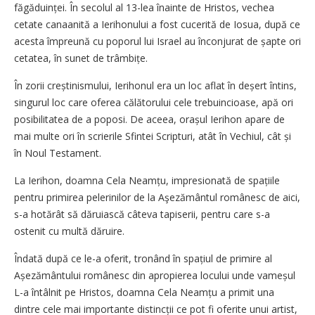
făgăduinței. În secolul al 13-lea înainte de Hristos, vechea
cetate canaanită a Ierihonului a fost cucerită de Iosua, după ce
acesta împreună cu poporul lui Israel au înconjurat de șapte ori
cetatea, în sunet de trâmbițe.
În zorii creștinismului, Ierihonul era un loc aflat în deșert întins,
singurul loc care oferea călătorului cele trebuincioase, apă ori
posibilitatea de a poposi. De aceea, orașul Ierihon apare de
mai multe ori în scrierile Sfintei Scripturi, atât în Vechiul, cât și
în Noul Testament.
La Ierihon, doamna Cela Neamțu, impresionată de spațiile
pentru primirea pelerinilor de la Aşezământul românesc de aici,
s-a hotărât să dăruiască câteva tapiserii, pentru care s-a
ostenit cu multă dăruire.
Îndată după ce le-a oferit, tronând în spațiul de primire al
Așezământului românesc din apropierea locului unde vameșul
L-a întâlnit pe Hristos, doamna Cela Neamțu a primit una
dintre cele mai importante distincții ce pot fi oferite unui artist,