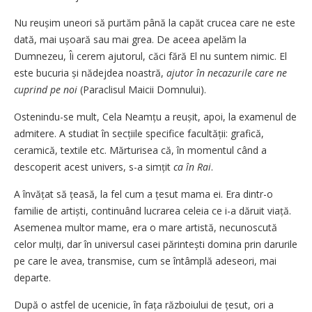
Nu reușim uneori să purtăm până la capăt crucea care ne este
dată, mai ușoară sau mai grea. De aceea apelăm la
Dumnezeu, Îi cerem ajutorul, căci fără El nu suntem nimic. El
este bucuria și nădejdea noastră,
ajutor în necazurile care ne
cuprind pe noi
(Paraclisul Maicii Domnului).
Ostenindu-se mult, Cela Neamțu a reușit, apoi, la examenul de
admitere. A studiat în secțiile specifice facultății: grafică,
ceramică, textile etc. Mărturisea că, în momentul când a
descoperit acest univers, s-a simțit
ca în Rai
.
A învățat să țeasă, la fel cum a țesut mama ei. Era dintr-o
familie de artiști, continuând lucrarea celeia ce i-a dăruit viață.
Asemenea multor mame, era o mare artistă, necunoscută
celor mulți, dar în universul casei părintești domina prin darurile
pe care le avea, transmise, cum se întâmplă adeseori, mai
departe.
După o astfel de ucenicie, în fața războiului de țesut, ori a