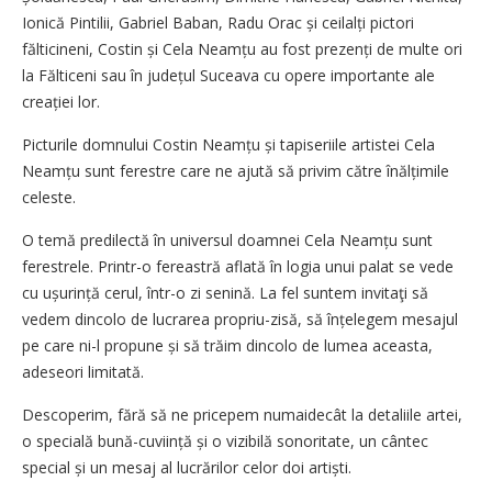
Ionică Pintilii, Gabriel Baban, Radu Orac și ceilalți pictori
fălticineni, Costin și Cela Neamțu au fost prezenți de multe ori
la Fălticeni sau în județul Su­ceava cu opere importante ale
creației lor.
Picturile domnului Costin Neamțu și tapiseriile artistei Cela
Neamțu sunt ferestre care ne ajută să privim către înălțimile
celeste.
O temă predilectă în universul doamnei Cela Neamțu sunt
ferestrele. Printr-o fereastră aflată în logia unui palat se vede
cu ușurință cerul, într-o zi senină. La fel suntem invitaţi să
vedem dincolo de lucrarea propriu-zisă, să înțelegem mesajul
pe care ni-l propune și să trăim dincolo de lumea aceasta,
adeseori limitată.
Descoperim, fără să ne pricepem numaidecât la detaliile artei,
o specială bună-cuviință și o vizibilă sonoritate, un cântec
special și un mesaj al lucrărilor celor doi artiști.