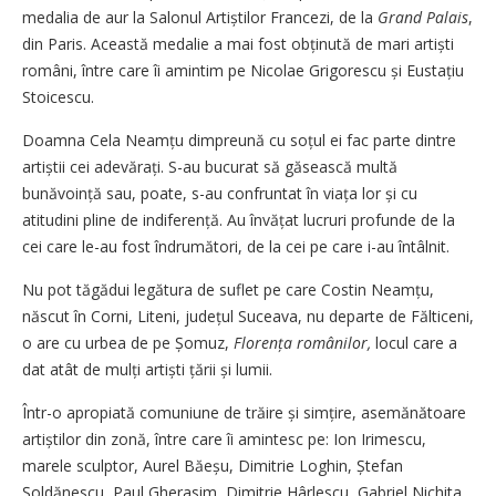
medalia de aur la Salonul Artiștilor Francezi, de la
Grand Palais
,
din Paris. Această medalie a mai fost obținută de mari artiști
români, între care îi amintim pe Nicolae Grigorescu și Eustațiu
Stoicescu.
Doamna Cela Neamțu dimpreună cu soțul ei fac parte dintre
artiștii cei adevărați. S-au bucurat să găsească multă
bunăvoință sau, poate, s-au confruntat în viața lor și cu
atitudini pline de indiferență. Au învățat lucruri profunde de la
cei care le-au fost îndrumători, de la cei pe care i-au întâlnit.
Nu pot tăgădui legătura de suflet pe care Costin Neamțu,
născut în Corni, Liteni, județul Suceava, nu departe de Fălticeni,
o are cu urbea de pe Șomuz,
Florența românilor,
locul care a
dat atât de mulți artiști țării și lumii.
Într-o apropiată comuniune de trăire și simțire, asemănătoare
artiștilor din zonă, între care îi amintesc pe: Ion Irimes­cu,
marele sculptor, Aurel Băeșu, Dimitrie Loghin, Ștefan
Șoldănescu, Paul Gherasim, Dimitrie Hârlescu, Gabriel Nichita,