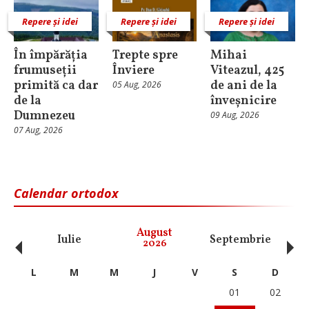
Repere și idei
Repere și idei
Repere și idei
În împărăția
Trepte spre
Mihai
frumuseții
Înviere
Viteazul, 425
primită ca dar
de ani de la
05 Aug, 2026
de la
înveșnicire
Dumnezeu
09 Aug, 2026
07 Aug, 2026
Calendar ortodox
‹
›
August
Iulie
Septembrie
O
2026
L
M
M
J
V
S
D
01
02