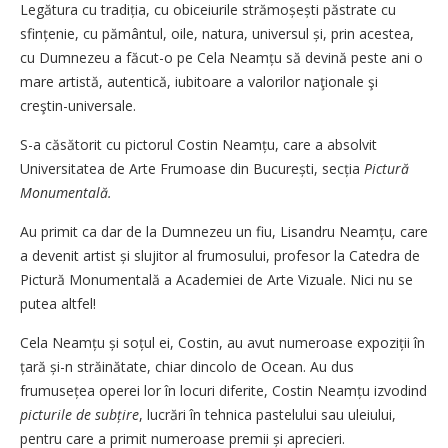
Legătura cu tradiția, cu obiceiurile strămoșești păstrate cu
sfințenie, cu pământul, oile, natura, universul și, prin acestea,
cu Dumnezeu a făcut-o pe Cela Neamțu să devină peste ani o
mare artistă, autentică, iubitoare a valorilor naţionale şi
creştin-universale.
S-a căsătorit cu pictorul Costin Neam­țu, care a absolvit
Universitatea de Arte Frumoase din București, secția
Pictură
Monumentală.
Au primit ca dar de la Dumnezeu un fiu, Lisandru Neamțu, care
a devenit artist și slujitor al frumosului, profesor la Catedra de
Pictură Monumentală a Academiei de Arte Vizuale. Nici nu se
putea altfel!
Cela Neamțu și soțul ei, Costin, au avut numeroase expoziții în
țară și-n străinătate, chiar dincolo de Ocean. Au dus
frumusețea operei lor în locuri diferite, Costin Neamțu izvodind
picturile de subțire
, lucrări în tehnica pastelului sau uleiului,
pentru care a primit numeroase premii și aprecieri.