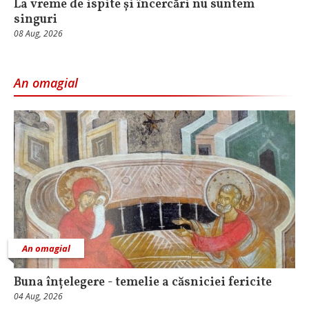
La vreme de ispite și încercări nu suntem
singuri
08 Aug, 2026
An omagial
An omagial
Buna înțelegere - temelie a căsniciei fericite
04 Aug, 2026