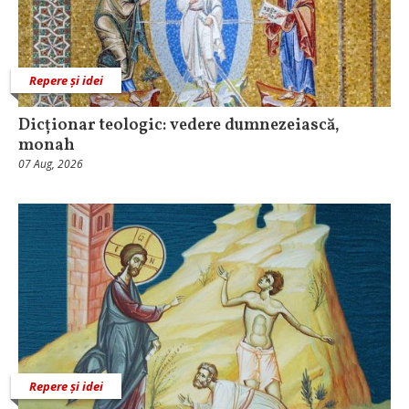
Repere și idei
Dicționar teologic: vedere dumnezeiască,
monah
07 Aug, 2026
Repere și idei