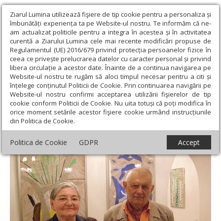
Ziarul Lumina utilizează fişiere de tip cookie pentru a personaliza și
îmbunătăți experiența ta pe Website-ul nostru. Te informăm că ne-
am actualizat politicile pentru a integra în acestea și în activitatea
curentă a Ziarului Lumina cele mai recente modificări propuse de
Regulamentul (UE) 2016/679 privind protecția persoanelor fizice în
ceea ce privește prelucrarea datelor cu caracter personal și privind
libera circulație a acestor date. Înainte de a continua navigarea pe
Website-ul nostru te rugăm să aloci timpul necesar pentru a citi și
Ziarul Lumina
›
Opinii
›
Repere și idei
›
Cela și Costin Neamțu -
înțelege conținutul Politicii de Cookie. Prin continuarea navigării pe
artiștii și dăruirea pentru eternitate
Website-ul nostru confirmi acceptarea utilizării fişierelor de tip
cookie conform Politicii de Cookie. Nu uita totuși că poți modifica în
Cela și Costin Neamțu - artiștii și dăruirea
orice moment setările acestor fişiere cookie urmând instrucțiunile
din Politica de Cookie.
pentru eternitate
Politica de Cookie
GDPR
Accept