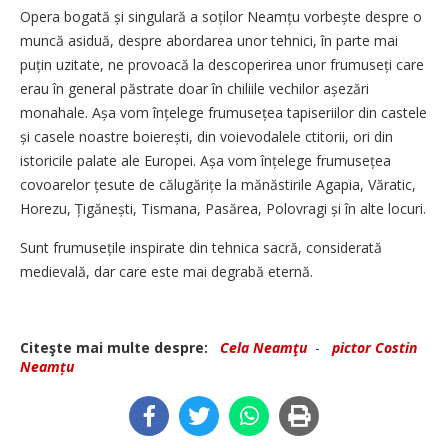
Opera bogată și singulară a soților Neamțu vorbește despre o
muncă asiduă, despre abordarea unor tehnici, în parte mai
puțin uzitate, ne provoacă la descoperirea unor frumuseți care
erau în general păstrate doar în chiliile vechilor așezări
monahale. Așa vom înțelege frumusețea tapiseriilor din castele
și casele noastre boierești, din voievodalele ctitorii, ori din
istoricile palate ale Europei. Așa vom înțelege frumusețea
covoarelor țesute de călugărițe la mănăstirile Agapia, Văratic,
Horezu, Țigănești, Tismana, Pasărea, Polovragi și în alte locuri.
Sunt frumusețile inspirate din tehnica sacră, considerată
medievală, dar care este mai degrabă eternă.
Citeşte mai multe despre:
Cela Neamţu
-
pictor Costin
Neamțu