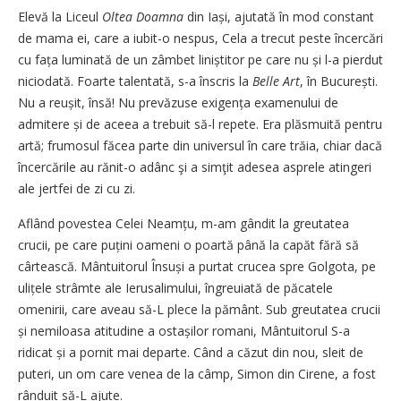
Elevă la Liceul
Oltea Doamna
din Iași, ajutată în mod constant
de mama ei, care a iubit-o nespus, Cela a trecut peste încercări
cu fața luminată de un zâmbet liniștitor pe care nu și l-a pierdut
niciodată. Foarte talentată, s-a înscris la
Belle Art
, în București.
Nu a reușit, însă! Nu prevăzuse exigența examenului de
admitere și de aceea a trebuit să-l repete. Era plăsmuită pentru
artă; frumosul făcea parte din universul în care trăia, chiar dacă
încercările au rănit-o adânc şi a simţit adesea asprele atingeri
ale jertfei de zi cu zi.
Aflând povestea Celei Neamțu, m-am gândit la greutatea
crucii, pe care puțini oameni o poartă până la capăt fără să
cârtească. Mântuitorul Însuși a purtat crucea spre Golgota, pe
ulițele strâmte ale Ierusalimului, îngreuiată de păcatele
omenirii, care aveau să-L plece la pământ. Sub greutatea crucii
și nemiloasa atitudine a ostașilor romani, Mântuitorul S-a
ridicat și a pornit mai departe. Când a căzut din nou, sleit de
puteri, un om care venea de la câmp, Simon din Cirene, a fost
rânduit să-L ajute.