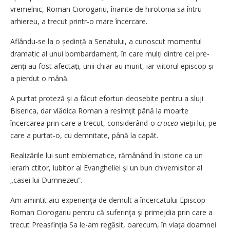
vremelnic, Roman Ciorogariu, înainte de hirotonia sa întru
arhiereu, a trecut printr-o mare încercare.
Aflându-se la o ședință a Senatului, a cunoscut momentul
dramatic al unui bom­bardament, în care mulți dintre cei pre­
zenți au fost afectați, unii chiar au mu­rit, iar viitorul episcop și-
a pierdut o mână.
A purtat proteză și a făcut eforturi deosebite pentru a sluji
Biserica, dar vlădica Roman a resimțit până la moarte
încercarea prin care a trecut, considerând-o
crucea
vieții lui, pe
care a purtat-o, cu demnitate, până la capăt.
Realizările lui sunt emblematice, rămânând în istorie ca un
ierarh ctitor, iubitor al Evangheliei și un bun chivernisitor al
„casei lui Dumnezeu”.
Am amintit aici experienţa de demult a încercatului Episcop
Roman Ciorogariu pentru că suferinţa şi primejdia prin care a
trecut Preasfinția Sa le-am regă­sit, oarecum, în viața doamnei