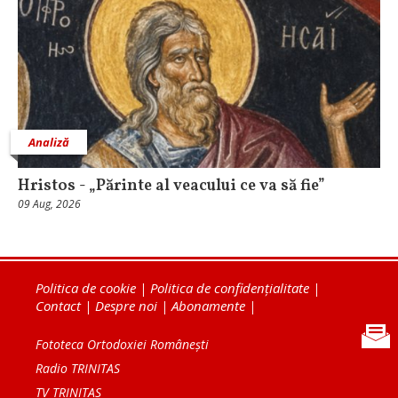
Analiză
Hristos - „Părinte al veacului ce va să fie”
09 Aug, 2026
Politica de cookie
|
Politica de confidențialitate
|
Contact
|
Despre noi
|
Abonamente
|
Fototeca Ortodoxiei Românești
Radio TRINITAS
TV TRINITAS