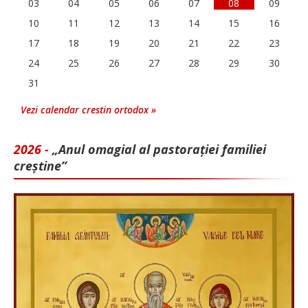
03
04
05
06
07
08
09
10
11
12
13
14
15
16
17
18
19
20
21
22
23
24
25
26
27
28
29
30
31
Vezi calendar crestin ortodox »
2026 -
„Anul omagial al pastorației familiei
creștine”