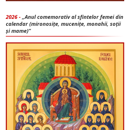
2026 -
„Anul comemorativ al sfintelor femei din
calendar (mironosițe, mu­cenițe, monahii, soții
și mame)”