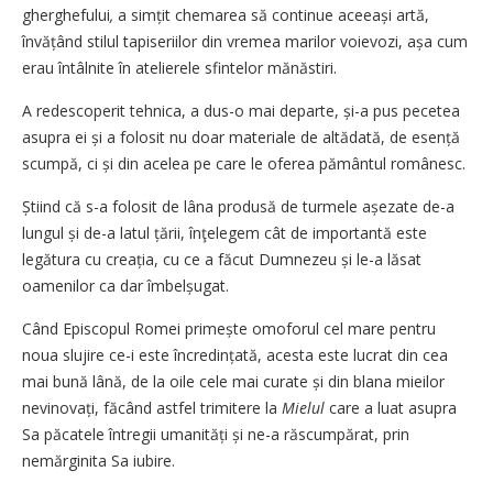
gherghefului
,
a simțit chemarea să continue aceeași artă,
învățând stilul tapiseriilor din vremea marilor voievozi, așa cum
erau întâlnite în atelierele sfintelor mănăstiri.
A redescoperit tehnica, a dus-o mai departe, și-a pus pecetea
asupra ei și a folosit nu doar materiale de altădată, de esență
scumpă, ci și din acelea pe care le oferea pământul românesc.
Știind că s-a folosit de lâna produsă de turmele așezate de-a
lungul și de-a latul țării, înţelegem cât de importantă este
legătura cu creația, cu ce a făcut Dumnezeu și le-a lăsat
oamenilor ca dar îmbelșugat.
Când Episcopul Romei primește omoforul cel mare pentru
noua slujire ce-i este încredințată, acesta este lucrat din cea
mai bună lână, de la oile cele mai curate și din blana mieilor
nevinovați, făcând astfel trimitere la
Mielul
care a luat asupra
Sa păcatele întregii umani­tăți și ne-a răscumpărat, prin
nemărginita Sa iubire.