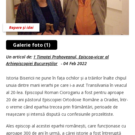
Repere și idei
Galerie foto (1)
Un articol de:
† Timotei Prahoveanul, Episcop-vicar al
Arhiepiscopiei Bucureştilor
-
04 Feb 2022
Istoria Bisericii ne pune în fa­ța ochilor și a trăirilor înal­te chipul
unuia dintre marii ierarhi pe care i-a avut Transilvania în veacul
al 20-lea. Episcopul Roman Ciorogariu a fost pentru aproape
20 de ani păstorul Episcopiei Ortodoxe Române a Oradiei, într-
o vreme când eparhia trecea prin frământări, perioade de
reașezare și intensă dispută cu confesiunile prozelitiste.
Ales episcop al acestei eparhii româ­nești, care funcționase cu
aproape 300 de ani în urmă, a cărei istorie a fost întreruptă