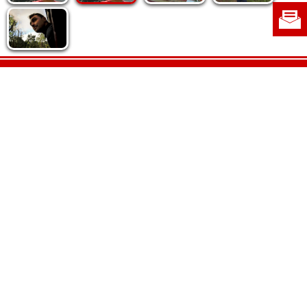
Politica de cookie
|
Politica de confidențialitate
|
Contact
|
Despre noi
|
Abonamente
|
Fototeca Ortodoxiei Românești
Radio TRINITAS
TV TRINITAS
Vestitorul Ortodoxiei
Agenţia de ştiri BASILICA
Patriarhia Română
Catedrala Mântuirii Neamului
BASILICA Travel
Serviciul de Colportaj Bisericesc
Atelierele Patriarhiei