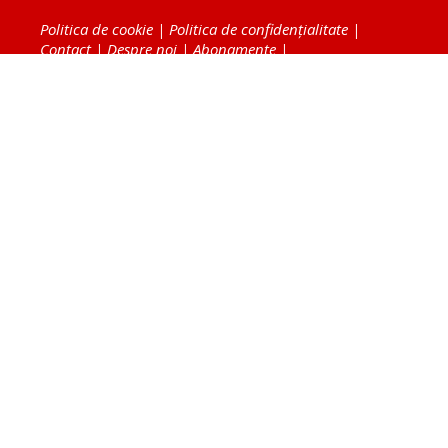
Politica de cookie
|
Politica de confidențialitate
|
Contact
|
Despre noi
|
Abonamente
|
Fototeca Ortodoxiei Românești
Radio TRINITAS
TV TRINITAS
Vestitorul Ortodoxiei
Agenţia de ştiri BASILICA
Patriarhia Română
Catedrala Mântuirii Neamului
BASILICA Travel
Serviciul de Colportaj Bisericesc
Atelierele Patriarhiei
Tipografia Cărţilor Bisericeşti
Conținutul și design-ul site-ului, toate informaţiile
publicate pe site de Ziarul Lumina sunt protejate de