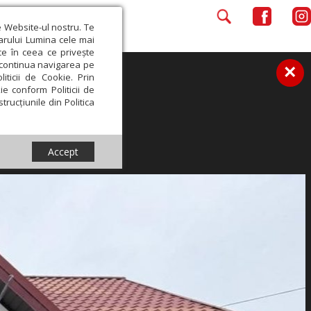
e Website-ul nostru. Te
iarului Lumina cele mai
ce în ceea ce privește
a continua navigarea pe
×
iticii de Cookie. Prin
ie conform Politicii de
trucțiunile din Politica
Accept