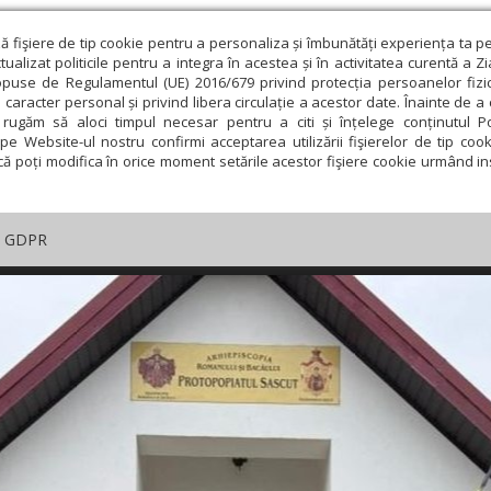
ză fişiere de tip cookie pentru a personaliza și îmbunătăți experiența ta p
alizat politicile pentru a integra în acestea și în activitatea curentă a Z
opuse de Regulamentul (UE) 2016/679 privind protecția persoanelor fizi
 caracter personal și privind libera circulație a acestor date. Înainte de 
rugăm să aloci timpul necesar pentru a citi și înțelege conținutul Pol
pe Website-ul nostru confirmi acceptarea utilizării fişierelor de tip cook
că poți modifica în orice moment setările acestor fişiere cookie urmând ins
GDPR