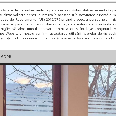
ză fişiere de tip cookie pentru a personaliza și îmbunătăți experiența ta p
alizat politicile pentru a integra în acestea și în activitatea curentă a Z
opuse de Regulamentul (UE) 2016/679 privind protecția persoanelor fizi
 caracter personal și privind libera circulație a acestor date. Înainte de 
rugăm să aloci timpul necesar pentru a citi și înțelege conținutul Pol
pe Website-ul nostru confirmi acceptarea utilizării fişierelor de tip cook
că poți modifica în orice moment setările acestor fişiere cookie urmând ins
GDPR