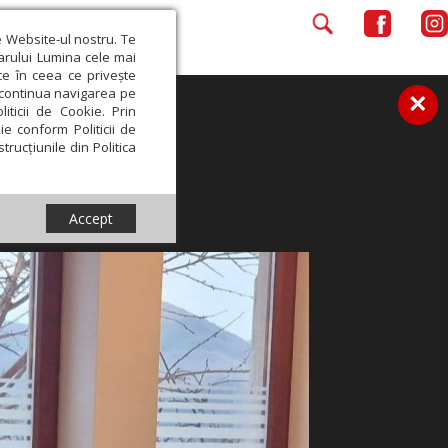
e Website-ul nostru. Te
iarului Lumina cele mai
ce în ceea ce privește
a continua navigarea pe
×
iticii de Cookie. Prin
ie conform Politicii de
trucțiunile din Politica
Accept