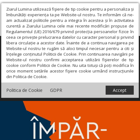
Ziarul Lumina utilizează fişiere de tip cookie pentru a personaliza și
îmbunătăți experiența ta pe Website-ul nostru. Te informăm că ne-
am actualizat politicile pentru a integra în acestea și în activitatea
curentă a Ziarului Lumina cele mai recente modificări propuse de
Regulamentul (UE) 2016/679 privind protecția persoanelor fizice în
ceea ce privește prelucrarea datelor cu caracter personal și privind
libera circulație a acestor date. Înainte de a continua navigarea pe
×
Website-ul nostru te rugăm să aloci timpul necesar pentru a citi și
înțelege conținutul Politicii de Cookie. Prin continuarea navigării pe
Website-ul nostru confirmi acceptarea utilizării fişierelor de tip
cookie conform Politicii de Cookie. Nu uita totuși că poți modifica în
orice moment setările acestor fişiere cookie urmând instrucțiunile
din Politica de Cookie.
Politica de Cookie
GDPR
Accept