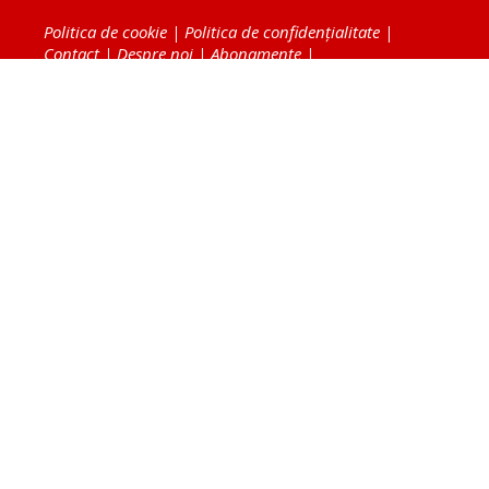
Politica de cookie
|
Politica de confidențialitate
|
Contact
|
Despre noi
|
Abonamente
|
Fototeca Ortodoxiei Românești
Radio TRINITAS
TV TRINITAS
Vestitorul Ortodoxiei
Agenţia de ştiri BASILICA
Patriarhia Română
Catedrala Mântuirii Neamului
BASILICA Travel
Serviciul de Colportaj Bisericesc
Atelierele Patriarhiei
Tipografia Cărţilor Bisericeşti
Conținutul și design-ul site-ului, toate informaţiile
publicate pe site de Ziarul Lumina sunt protejate de