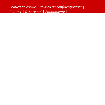
Politica de cookie
|
Politica de confidențialitate
|
Contact
|
Despre noi
|
Abonamente
|
Fototeca Ortodoxiei Românești
Radio TRINITAS
TV TRINITAS
Vestitorul Ortodoxiei
Agenţia de ştiri BASILICA
Patriarhia Română
Catedrala Mântuirii Neamului
BASILICA Travel
Serviciul de Colportaj Bisericesc
Atelierele Patriarhiei
Tipografia Cărţilor Bisericeşti
Conținutul și design-ul site-ului, toate informaţiile
publicate pe site de Ziarul Lumina sunt protejate de