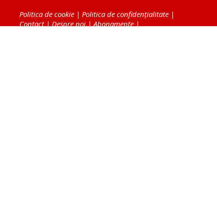
Politica de cookie
|
Politica de confidențialitate
|
Contact
|
Despre noi
|
Abonamente
|
Fototeca Ortodoxiei Românești
Radio TRINITAS
TV TRINITAS
Vestitorul Ortodoxiei
Agenţia de ştiri BASILICA
Patriarhia Română
Catedrala Mântuirii Neamului
BASILICA Travel
Serviciul de Colportaj Bisericesc
Atelierele Patriarhiei
Tipografia Cărţilor Bisericeşti
Conținutul și design-ul site-ului, toate informaţiile
publicate pe site de Ziarul Lumina sunt protejate de