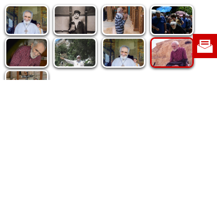
Politica de cookie
|
Politica de confidențialitate
|
Contact
|
Despre noi
|
Abonamente
|
Fototeca Ortodoxiei Românești
Radio TRINITAS
TV TRINITAS
Vestitorul Ortodoxiei
Agenţia de ştiri BASILICA