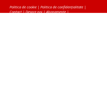
Politica de cookie
|
Politica de confidențialitate
|
Contact
|
Despre noi
|
Abonamente
|
Fototeca Ortodoxiei Românești
Radio TRINITAS
TV TRINITAS
Vestitorul Ortodoxiei
Agenţia de ştiri BASILICA
Patriarhia Română
Catedrala Mântuirii Neamului
BASILICA Travel
Serviciul de Colportaj Bisericesc
Atelierele Patriarhiei
Tipografia Cărţilor Bisericeşti
Conținutul și design-ul site-ului, toate informaţiile
publicate pe site de Ziarul Lumina sunt protejate de