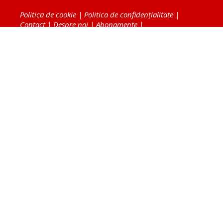
Politica de cookie
|
Politica de confidențialitate
|
Contact
|
Despre noi
|
Abonamente
|
Fototeca Ortodoxiei Românești
Radio TRINITAS
TV TRINITAS
Vestitorul Ortodoxiei
Agenţia de ştiri BASILICA
Patriarhia Română
Catedrala Mântuirii Neamului
BASILICA Travel
Serviciul de Colportaj Bisericesc
Atelierele Patriarhiei
Tipografia Cărţilor Bisericeşti
Conținutul și design-ul site-ului, toate informaţiile
publicate pe site de Ziarul Lumina sunt protejate de