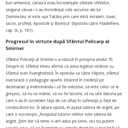
bun arhiereul, căruia îi erau încredinţate sfintele sfintelor,
singurul căruia i s-au încredinţat cele ascunse ale lui
Dumnezeu; el este uşa Tatălui prin care intră Avraam, Isaac,
Iacov, profeţii, Apostolii şi Biserica” (Epistola către Filadelfieni,
cap. IX, p. 181).
Progresul în virtute după Sfântul Policarp al
Smirnei
Sfântul Policarp al Smirnei s-a născut în preajma anului 70.
Despre el, Sfântul Irineu afirmă că avea legături strânse cu
Sfântul Ioan Evanghelistul. În epistola sa către Filipeni, sfântul
exersează o pedagogie aparte, întărind în credinţă pe
destinatari şi îndemnându-i să fie milostivi, să ierte celor ce le
greşesc, să nu se mânie, să nu fie lacomi, să nu uite datoria pe
care o au în societate faţă de cei aflaţi în suferinţă şi faţă de
conducătorii lor. În latura opusă, el aşază iubirea de argint, pe
care o socoteşte „începutul tuturor relelor este iubirea de
argint. Ştim dar că nimic n-am adus pe lume, nici nu putem
scoate ceva, să ne înarmăm cu armele dreptăţii şi mai întâi să