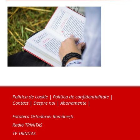
Politica de cookie
|
Politica de confidențialitate
|
Contact
|
Despre noi
|
Abonamente
|
Fototeca Ortodoxiei Românești
Radio TRINITAS
TV TRINITAS