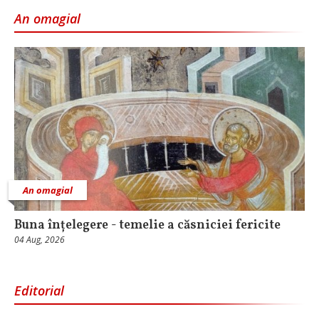
An omagial
An omagial
Buna înțelegere - temelie a căsniciei fericite
04 Aug, 2026
Editorial