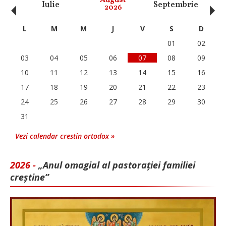
‹
›
August
Iulie
Septembrie
O
2026
L
M
M
J
V
S
D
01
02
03
04
05
06
07
08
09
10
11
12
13
14
15
16
17
18
19
20
21
22
23
24
25
26
27
28
29
30
31
Vezi calendar crestin ortodox »
2026 -
„Anul omagial al pastorației familiei
creștine”