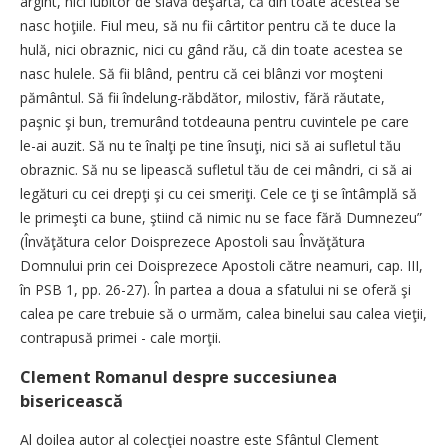
argint, nici iubitor de slavă deşartă, că din toate acestea se
nasc hoţiile. Fiul meu, să nu fii cârtitor pentru că te duce la
hulă, nici obraznic, nici cu gând rău, că din toate acestea se
nasc hulele. Să fii blând, pentru că cei blânzi vor moşteni
pământul. Să fii îndelung-răbdător, milostiv, fără răutate,
paşnic şi bun, tremurând totdeauna pentru cuvintele pe care
le-ai auzit. Să nu te înalţi pe tine însuţi, nici să ai sufletul tău
obraznic. Să nu se lipească sufletul tău de cei mândri, ci să ai
legături cu cei drepţi şi cu cei smeriţi. Cele ce ţi se întâmplă să
le primeşti ca bune, ştiind că nimic nu se face fără Dumnezeu”
(Învăţătura celor Doisprezece Apostoli sau Învăţătura
Domnului prin cei Doisprezece Apostoli către neamuri, cap. III,
în PSB 1, pp. 26-27). În partea a doua a sfatului ni se oferă şi
calea pe care trebuie să o urmăm, calea binelui sau calea vieţii,
contrapusă primei - cale morţii.
Clement Romanul despre succesiunea
bisericească
Al doilea autor al colecţiei noastre este Sfântul Clement