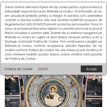
Ziarul Lumina utilizează fişiere de tip cookie pentru a personaliza și
îmbunătăți experiența ta pe Website-ul nostru. Te informăm că ne-
am actualizat politicile pentru a integra în acestea și în activitatea
curentă a Ziarului Lumina cele mai recente modificări propuse de
Regulamentul (UE) 2016/679 privind protecția persoanelor fizice în
ceea ce privește prelucrarea datelor cu caracter personal și privind
libera circulație a acestor date. Înainte de a continua navigarea pe
Website-ul nostru te rugăm să aloci timpul necesar pentru a citi și
Ziarul Lumina
›
Teologie și spiritualitate
›
Theologica
›
De la
înțelege conținutul Politicii de Cookie. Prin continuarea navigării pe
Didahie la „Epistola către Diognet“
Website-ul nostru confirmi acceptarea utilizării fişierelor de tip
cookie conform Politicii de Cookie. Nu uita totuși că poți modifica în
De la Didahie la „Epistola către Diognet“
orice moment setările acestor fişiere cookie urmând instrucțiunile
din Politica de Cookie.
Politica de Cookie
GDPR
Accept