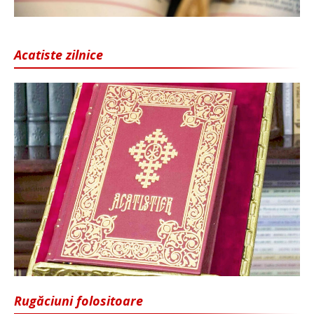
Acatiste zilnice
Rugăciuni folositoare