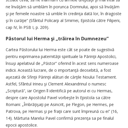
ne învăţăm să umblăm în porunca Domnului, apoi să învăţăm
şi pe femeile noastre să umble în credinţa dată lor, în dragoste
şi în curăţie” (Sfântul Policarp al Smirnei, Epistola către Filipeni,
cap IV, în PSB I, p. 209).
Păstorul lui Herma şi „trăirea în Dumnezeu”
Cartea Păstorului lui Herma este cât se poate de sugestivă
pentru exprimarea paternităţii spirituale la Părinţii Apostolici,
însuşi apelativul de „Păstor” oferind în acest sens numeroase
indicii. Această lucrare, de o importanţă deosebită, a fost
aşezată de Sfinţii Părinţii alături de cărţile Noului Testament.
Astfel, Sfântul Irineu şi Clement Alexandrinul o numesc
„Scriptură”, iar Origen îl identifică pe autorul ei cu Hermas,
despre care Apostolul Pavel vorbeşte în Epistola sa către
Romani: „Îmbrăţişaţi pe Asincrit, pe Flegon, pe Hermes, pe
Patrova, pe Hermas şi pe fraţii care sunt împreună cu ei” (16,
14). Mărturia Marelui Pavel confirmă prezenţa sa pe finalul
epocii apostolice.