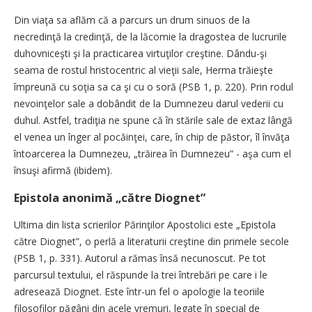
Din viaţa sa aflăm că a parcurs un drum sinuos de la
necredinţă la credinţă, de la lăcomie la dragostea de lucrurile
duhovniceşti şi la practicarea virtuţilor creştine. Dându-şi
seama de rostul hristocentric al vieţii sale, Herma trăieşte
împreună cu soţia sa ca şi cu o soră (PSB 1, p. 220). Prin rodul
nevoinţelor sale a dobândit de la Dumnezeu darul vederii cu
duhul. Astfel, tradiţia ne spune că în stările sale de extaz lângă
el venea un înger al pocăinţei, care, în chip de păstor, îl învăţa
întoarcerea la Dumnezeu, „trăirea în Dumnezeu” - aşa cum el
însuşi afirmă (ibidem).
Epistola anonimă „către Diognet”
Ultima din lista scrierilor Părinţilor Apostolici este „Epistola
către Diognet”, o perlă a literaturii creştine din primele secole
(PSB 1, p. 331). Autorul a rămas însă necunoscut. Pe tot
parcursul textului, el răspunde la trei întrebări pe care i le
adresează Diognet. Este într-un fel o apologie la teoriile
filosofilor păgâni din acele vremuri, legate în special de