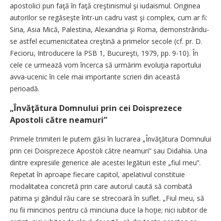
apostolici pun faţă în faţă creştinismul şi iudaismul. Originea
autorilor se regăseşte într-un cadru vast şi complex, cum ar fi:
Siria, Asia Mică, Palestina, Alexandria şi Roma, demonstrându-
se astfel ecumenicitatea creştină a primelor secole (cf. pr. D.
Fecioru, Introducere la PSB 1, Bucureşti, 1979, pp. 9-10). În
cele ce urmează vom încerca să urmărim evoluţia raportului
avva-ucenic în cele mai importante scrieri din această
perioadă.
„Învăţătura Domnului prin cei Doisprezece
Apostoli către neamuri”
Primele trimiteri le putem găsi în lucrarea „Învăţătura Domnului
prin cei Doisprezece Apostoli către neamuri” sau Didahia. Una
dintre expresiile generice ale acestei legături este „fiul meu”.
Repetat în aproape fiecare capitol, apelativul constituie
modalitatea concretă prin care autorul caută să combată
patima şi gândul rău care se strecoară în suflet. „Fiul meu, să
nu fii mincinos pentru că minciuna duce la hoţie; nici iubitor de