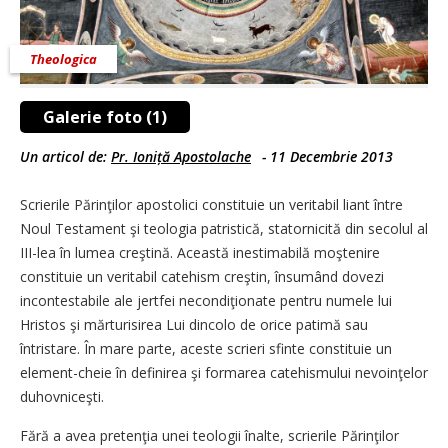
Theologica
Galerie foto (1)
Un articol de:
Pr. Ioniță Apostolache
-
11 Decembrie 2013
Scrierile Părinţilor apostolici constituie un veritabil liant între
Noul Testament şi teologia patristică, statornicită din secolul al
III-lea în lumea creştină. Această inestimabilă moştenire
constituie un veritabil catehism creştin, însumând dovezi
incontestabile ale jertfei necondiţionate pentru numele lui
Hristos şi mărturisirea Lui dincolo de orice patimă sau
întristare. În mare parte, aceste scrieri sfinte constituie un
element-cheie în definirea şi formarea catehismului nevoinţelor
duhovniceşti.
Fără a avea pretenţia unei teologii înalte, scrierile Părinţilor