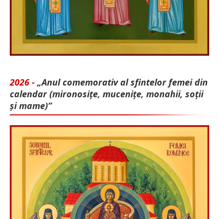
2026 -
„Anul comemorativ al sfintelor femei din
calendar (mironosițe, mu­cenițe, monahii, soții
și mame)”