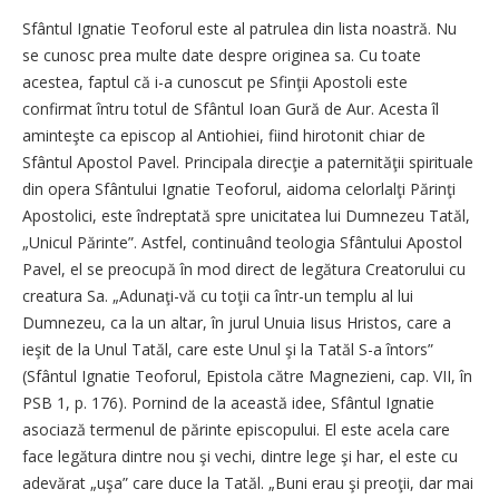
Sfântul Ignatie Teoforul este al patrulea din lista noastră. Nu
se cunosc prea multe date despre originea sa. Cu toate
acestea, faptul că i-a cunoscut pe Sfinţii Apostoli este
confirmat întru totul de Sfântul Ioan Gură de Aur. Acesta îl
aminteşte ca episcop al Antiohiei, fiind hirotonit chiar de
Sfântul Apostol Pavel. Principala direcţie a paternităţii spirituale
din opera Sfântului Ignatie Teoforul, aidoma celorlalţi Părinţi
Apostolici, este îndreptată spre unicitatea lui Dumnezeu Tatăl,
„Unicul Părinte”. Astfel, continuând teologia Sfântului Apostol
Pavel, el se preocupă în mod direct de legătura Creatorului cu
creatura Sa. „Adunaţi-vă cu toţii ca într-un templu al lui
Dumnezeu, ca la un altar, în jurul Unuia Iisus Hristos, care a
ieşit de la Unul Tatăl, care este Unul şi la Tatăl S-a întors”
(Sfântul Ignatie Teoforul, Epistola către Magnezieni, cap. VII, în
PSB 1, p. 176). Pornind de la această idee, Sfântul Ignatie
asociază termenul de părinte episcopului. El este acela care
face legătura dintre nou şi vechi, dintre lege şi har, el este cu
adevărat „uşa” care duce la Tatăl. „Buni erau şi preoţii, dar mai