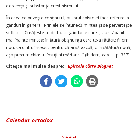
existenţa şi substanţa creştinismului.
În ceea ce priveşte conţinutul, autorul epistolei face referire la
gânduri în general. Prin ele se întunecă mintea şi se perverteşte
sufletul: „Curăţeşte-te de toate gândurile care ţi-au stăpânit
mai înainte mintea; înlătură obişnuinţa care te-a rătăcit; fii om
nou, ca dintru început pentru că ai să asculţi o învăţătură nouă,
aşa precum chiar tu însuţi ai mărturisit” (ibidem, cap. II, p. 337)
Citeşte mai multe despre:
Epistola către Diognet
Calendar ortodox