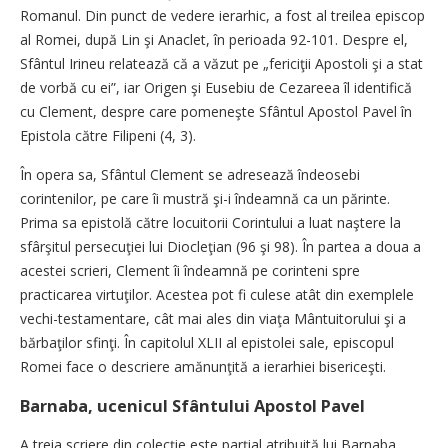
Romanul. Din punct de vedere ierarhic, a fost al treilea episcop
al Romei, după Lin şi Anaclet, în perioada 92-101. Despre el,
Sfântul Irineu relatează că a văzut pe „fericiţii Apostoli şi a stat
de vorbă cu ei”, iar Origen şi Eusebiu de Cezareea îl identifică
cu Clement, despre care pomeneşte Sfântul Apostol Pavel în
Epistola către Filipeni (4, 3).
În opera sa, Sfântul Clement se adresează îndeosebi
corintenilor, pe care îi mustră şi-i îndeamnă ca un părinte.
Prima sa epistolă către locuitorii Corintului a luat naştere la
sfârşitul persecuţiei lui Diocleţian (96 şi 98). În partea a doua a
acestei scrieri, Clement îi îndeamnă pe corinteni spre
practicarea virtuţilor. Acestea pot fi culese atât din exemplele
vechi-testamentare, cât mai ales din viaţa Mântuitorului şi a
bărbaţilor sfinţi. În capitolul XLII al epistolei sale, episcopul
Romei face o descriere amănunţită a ierarhiei bisericeşti.
Barnaba, ucenicul Sfântului Apostol Pavel
A treia scriere din colecţie este parţial atribuită lui Barnaba,