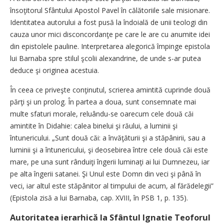
însoţitorul Sfântului Apostol Pavel în călătoriile sale misionare.
Identitatea autorului a fost pusă la îndoială de unii teologi din
cauza unor mici disconcordanţe pe care le are cu anumite idei
din epistolele pauline. Interpretarea alegorică împinge epistola
lui Barnaba spre stilul şcolii alexandrine, de unde s-ar putea
deduce şi originea acestuia.
În ceea ce priveşte conţinutul, scrierea amintită cuprinde două
părţi şi un prolog. În partea a doua, sunt consemnate mai
multe sfaturi morale, reluându-se oarecum cele două căi
amintite în Didahie: calea binelui şi răului, a luminii şi
întunericului. „Sunt două căi: a învăţăturii şi a stăpânirii, sau a
luminii şi a întunericului, şi deosebirea între cele două căi este
mare, pe una sunt rânduiţi îngerii luminaţi ai lui Dumnezeu, iar
pe alta îngerii satanei. Şi Unul este Domn din veci şi până în
veci, iar altul este stăpânitor al timpului de acum, al fărădelegii”
(Epistola zisă a lui Barnaba, cap. XVIII, în PSB 1, p. 135).
Autoritatea ierarhică la Sfântul Ignatie Teoforul