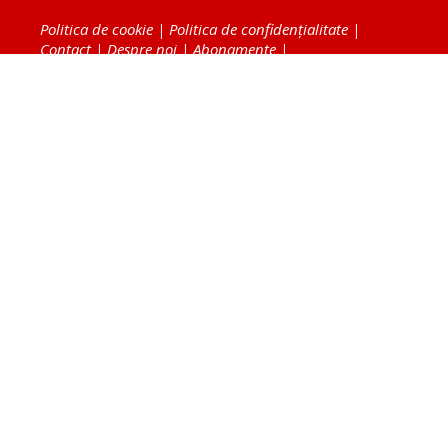
Politica de cookie
|
Politica de confidențialitate
|
Contact
|
Despre noi
|
Abonamente
|
Fototeca Ortodoxiei Românești
Radio TRINITAS
TV TRINITAS
Vestitorul Ortodoxiei
Agenţia de ştiri BASILICA
Patriarhia Română
Catedrala Mântuirii Neamului
BASILICA Travel
Serviciul de Colportaj Bisericesc
Atelierele Patriarhiei
Tipografia Cărţilor Bisericeşti
Conținutul și design-ul site-ului, toate informaţiile
publicate pe site de Ziarul Lumina sunt protejate de