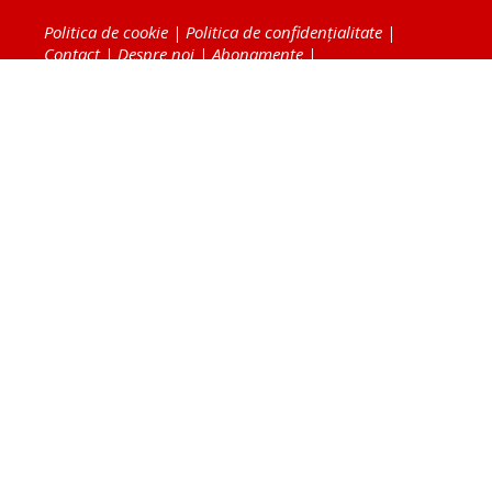
Politica de cookie
|
Politica de confidențialitate
|
Contact
|
Despre noi
|
Abonamente
|
Fototeca Ortodoxiei Românești
Radio TRINITAS
TV TRINITAS
Vestitorul Ortodoxiei
Agenţia de ştiri BASILICA
Patriarhia Română
Catedrala Mântuirii Neamului
BASILICA Travel
Serviciul de Colportaj Bisericesc
Atelierele Patriarhiei
Tipografia Cărţilor Bisericeşti
Conținutul și design-ul site-ului, toate informaţiile
publicate pe site de Ziarul Lumina sunt protejate de