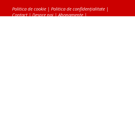
Politica de cookie
|
Politica de confidențialitate
|
Contact
|
Despre noi
|
Abonamente
|
Fototeca Ortodoxiei Românești
Radio TRINITAS
TV TRINITAS
Vestitorul Ortodoxiei
Agenţia de ştiri BASILICA
Patriarhia Română
Catedrala Mântuirii Neamului
BASILICA Travel
Serviciul de Colportaj Bisericesc
Atelierele Patriarhiei
Tipografia Cărţilor Bisericeşti
Conținutul și design-ul site-ului, toate informaţiile
publicate pe site de Ziarul Lumina sunt protejate de