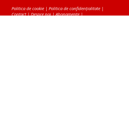
Politica de cookie
|
Politica de confidențialitate
|
Contact
|
Despre noi
|
Abonamente
|
Fototeca Ortodoxiei Românești
Radio TRINITAS
TV TRINITAS
Vestitorul Ortodoxiei
Agenţia de ştiri BASILICA
Patriarhia Română
Catedrala Mântuirii Neamului
BASILICA Travel
Serviciul de Colportaj Bisericesc
Atelierele Patriarhiei
Tipografia Cărţilor Bisericeşti
Conținutul și design-ul site-ului, toate informaţiile
publicate pe site de Ziarul Lumina sunt protejate de