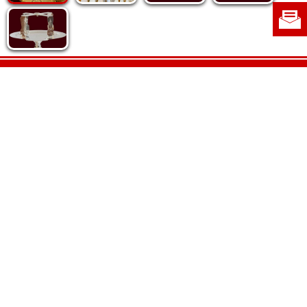
Politica de cookie
|
Politica de confidențialitate
|
Contact
|
Despre noi
|
Abonamente
|
Fototeca Ortodoxiei Românești
Radio TRINITAS
TV TRINITAS
Vestitorul Ortodoxiei
Agenţia de ştiri BASILICA
Patriarhia Română
Catedrala Mântuirii Neamului
BASILICA Travel
Serviciul de Colportaj Bisericesc
Atelierele Patriarhiei