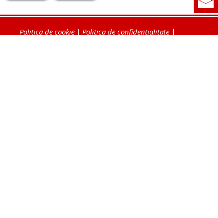
Politica de cookie
|
Politica de confidențialitate
|
Contact
|
Despre noi
|
Abonamente
|
Fototeca Ortodoxiei Românești
Radio TRINITAS
TV TRINITAS
Vestitorul Ortodoxiei
Agenţia de ştiri BASILICA
Patriarhia Română
Catedrala Mântuirii Neamului
BASILICA Travel
Serviciul de Colportaj Bisericesc
Atelierele Patriarhiei
Tipografia Cărţilor Bisericeşti