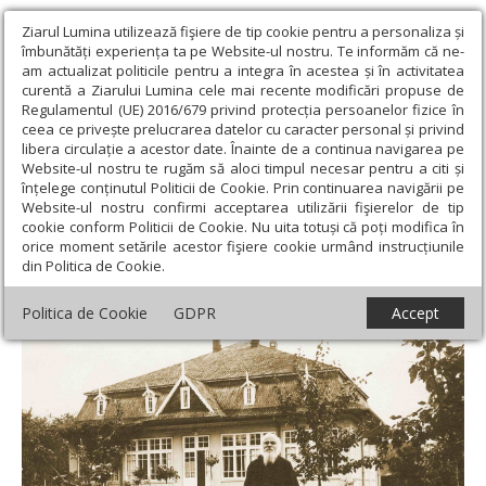
Ziarul Lumina utilizează fişiere de tip cookie pentru a personaliza și
îmbunătăți experiența ta pe Website-ul nostru. Te informăm că ne-
am actualizat politicile pentru a integra în acestea și în activitatea
curentă a Ziarului Lumina cele mai recente modificări propuse de
Regulamentul (UE) 2016/679 privind protecția persoanelor fizice în
ceea ce privește prelucrarea datelor cu caracter personal și privind
libera circulație a acestor date. Înainte de a continua navigarea pe
Website-ul nostru te rugăm să aloci timpul necesar pentru a citi și
Ziarul Lumina
›
Actualitate religioasă
›
An omagial
›
Doi
înțelege conținutul Politicii de Cookie. Prin continuarea navigării pe
cărturari și o trainică prietenie: Patriarhul Nicodim și Mihail
Website-ul nostru confirmi acceptarea utilizării fişierelor de tip
Sadoveanu
cookie conform Politicii de Cookie. Nu uita totuși că poți modifica în
orice moment setările acestor fişiere cookie urmând instrucțiunile
Doi cărturari și o trainică prietenie:
din Politica de Cookie.
Patriarhul Nicodim și Mihail Sadoveanu
Politica de Cookie
GDPR
Accept