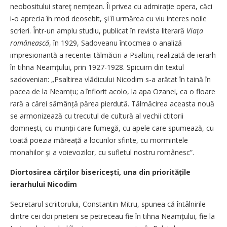
neobositului stareţ nemțean. Îi privea cu admirație opera, căci
i-o aprecia în mod deosebit, şi îi urmărea cu viu interes noile
scrieri. Într-un amplu studiu, publicat în revista literară
Viața
românească
, în 1929, Sadoveanu întocmea o analiză
impresionantă a recentei tălmăciri a Psaltirii, realizată de ierarh
în tihna Neamțului, prin 1927-1928. Spicuim din textul
sadovenian: „Psaltirea vlădicului Nicodim s-a arătat în taină în
pacea de la Neamțu; a înflorit acolo, la apa Ozanei, ca o floare
rară a cărei sămânță părea pierdută. Tălmăcirea aceasta nouă
se armonizează cu trecutul de cultură al vechii ctitorii
domnești, cu munții care fumegă, cu apele care spumează, cu
toată poezia măreață a locurilor sfinte, cu mormintele
monahilor și a voievozilor, cu sufletul nostru românesc”.
Diortosirea cărților bisericești, una din prioritățile
ierarhului Nicodim
Secretarul scriitorului, Constantin Mitru, spunea că întâlnirile
dintre cei doi prieteni se petreceau fie în tihna Neamțului, fie la