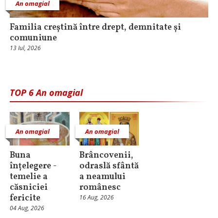
An omagial
Familia creștină între drept, demnitate și
comuniune
13 Iul, 2026
TOP 6 An omagial
An omagial
An omagial
Buna
Brâncovenii,
înțelegere -
odraslă sfântă
temelie a
a neamului
căsniciei
românesc
fericite
16 Aug, 2026
04 Aug, 2026