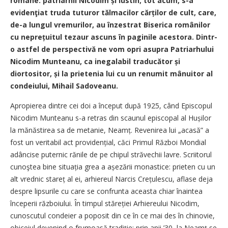
române: patriarhii Nicodim și Iustin; tot acum, s-a
evidenţiat truda tuturor tălmacilor cărților de cult, care,
de-a lungul vremurilor, au înzestrat Biserica românilor
cu neprețuitul tezaur ascuns în paginile acestora. Dintr-
o astfel de perspectivă ne vom opri asupra Patriarhului
Nicodim Munteanu, ca inegalabil traducător și
diortositor, și la prietenia lui cu un renumit mânuitor al
condeiului, Mihail Sadoveanu.
Apropierea dintre cei doi a început după 1925, când Episcopul
Nicodim Munteanu s-a retras din scaunul episcopal al Hușilor
la mănăstirea sa de metanie, Neamț. Revenirea lui „acasă” a
fost un veritabil act providențial, căci Primul Război Mondial
adâncise puternic rănile de pe chipul străvechii lavre. Scriitorul
cunoştea bine situația grea a așezării monastice: prieten cu un
alt vrednic stareț al ei, arhiereul Narcis Crețulescu, aflase deja
despre lipsurile cu care se confrunta aceasta chiar înaintea
începerii războiului. În timpul stăreției Arhiereului Nicodim,
cunoscutul condeier a poposit din ce în ce mai des în chinovie,
obiceiul devenind o frumoasă tradiție; prin anii ’30, la Neamț se