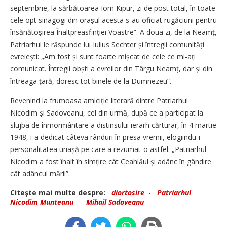
septembrie, la sărbătoarea Iom Kipur, zi de post total, în toate
cele opt sinagogi din orașul acesta s-au oficiat rugăciuni pentru
însănă­toșirea Înaltpreasfinției Voastre”. A doua zi, de la Neamț,
Patriarhul le răspunde lui Iulius Sechter și întregii comunități
evreiești: „Am fost și sunt foarte mișcat de cele ce mi-ați
comunicat. Întregii obști a evreilor din Târgu Neamț, dar și din
întreaga țară, doresc tot binele de la Dumnezeu”.
Revenind la frumoasa ami­ciție literară dintre Patriarhul
Nicodim și Sadoveanu, cel din urmă, după ce a participat la
slujba de înmormântare a distinsului ierarh cărturar, în 4 martie
1948, i-a dedicat câteva rânduri în presa vremii, elogiindu-i
personalitatea uriașă pe care a rezumat-o astfel: „Patriarhul
Nicodim a fost înalt în simțire cât Ceahlăul și adânc în gândire
cât adâncul mării”.
Citeşte mai multe despre:
diortosire
-
Patriarhul
Nicodim Munteanu
-
Mihail Sadoveanu