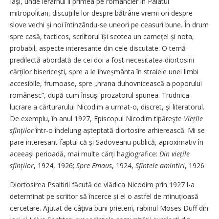
Iași, unde ierarhul îl primea pe romancier în Palatul
mitropolitan, discuțiile lor despre bătrâne vremi ori despre
slove vechi și noi întinzându-se uneori pe ceasuri bune. În drum
spre casă, tacticos, scriitorul își scotea un carnețel și nota,
probabil, aspecte interesante din cele discutate. O temă
predilectă abordată de cei doi a fost necesitatea diortosirii
cărților bisericești, spre a le înveșmânta în straiele unei limbi
accesibile, frumoase, spre „hrana duhovnicească a poporului
românesc”, după cum însuși prozatorul spunea. Trudnica
lucrare a cărturarului Nicodim a urmat-o, discret, și literatorul.
De exemplu, în anul 1927, Episcopul Nicodim tipăreşte
Viețile
sfinților
într-o îndelung așteptată diortosire arhierească. Mi se
pare interesant faptul că și Sadoveanu publică, aproximativ în
aceeași perioadă, mai multe cărți hagiografice:
Din viețile
sfinților
, 1924, 1926;
Spre Emaus
, 1924,
Sfintele amintiri
, 1926.
Diortosirea Psaltirii făcută de vlădica Nicodim prin 1927 l-a
determinat pe scriitor să încerce și el o astfel de minuțioasă
cercetare. Ajutat de câțiva buni prieteni, rabinul Moses Duff din