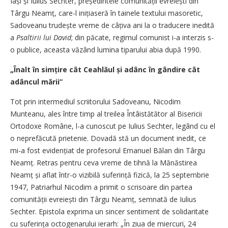
Iași și Iulius Sechter, pre­ședintele comunității evreiești din
Târgu Neamț, care-l ini­țiaseră în tainele textului masoretic,
Sadoveanu trudește vreme de câțiva ani la o traducere inedită
a
Psaltirii lui David
;
din păcate, regimul comunist i-a interzis s-
o publice, aceasta văzând lumina tiparului abia după 1990.
„Înalt în simțire cât Ceahlăul și adânc în gândire cât
adâncul mării”
Tot prin intermediul scriitorului Sadoveanu, Nicodim
Munteanu, ales între timp al treilea Întâistătător al Bisericii
Ortodoxe Române, l-a cunoscut pe Iulius Sechter, legând cu el
o neprefăcută prietenie. Dovadă stă un document inedit, ce
mi-a fost evi­dențiat de profesorul Emanuel Bălan din Târgu
Neamț. Retras pentru ceva vreme de tihnă la Mănăstirea
Neamț și aflat într-o vizibilă suferință fizică, la 25 septembrie
1947, Patriarhul Nicodim a primit o scrisoare din partea
comunității evreiești din Târgu Neamț, semnată de Iulius
Sechter. Epistola exprima un sincer sentiment de solidaritate
cu sufe­rința octogenarului ierarh: „În ziua de miercuri, 24