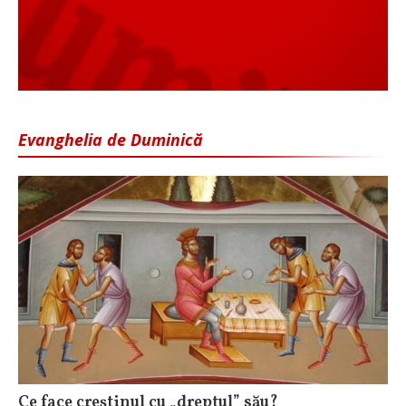
Evanghelia de Duminică
Ce face creștinul cu „dreptul” său?