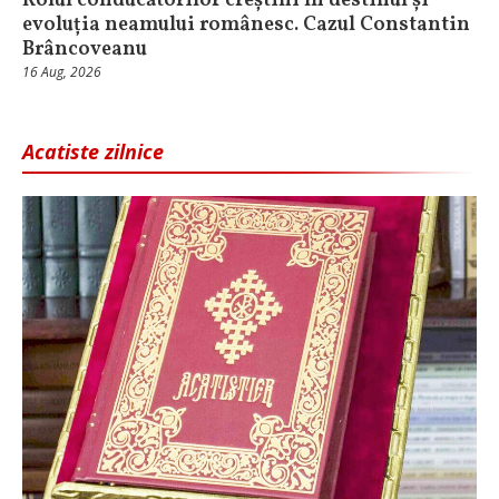
Rolul conducătorilor creștini în destinul și
evoluția neamului românesc. Cazul Constantin
Brâncoveanu
16 Aug, 2026
Acatiste zilnice