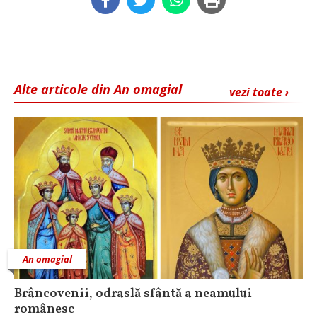
Alte articole din An omagial
vezi toate ›
An omagial
Brâncovenii, odraslă sfântă a neamului
românesc