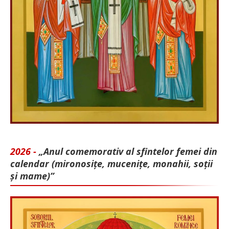
2026 -
„Anul comemorativ al sfintelor femei din
calendar (mironosițe, mu­cenițe, monahii, soții
și mame)”