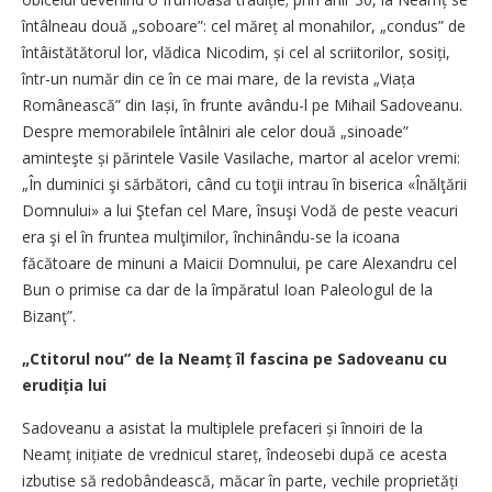
întâlneau două „soboare”: cel măreț al monahilor, „condus” de
întâistătătorul lor, vlădica Nicodim, și cel al scriitorilor, sosiți,
într-un număr din ce în ce mai mare, de la revista „Viața
Românească” din Iași, în frunte avându-l pe Mihail Sadoveanu.
Despre memorabilele întâlniri ale celor două „sinoade”
aminteşte și părintele Vasile Vasilache, martor al acelor vremi:
„În duminici şi sărbători, când cu toţii intrau în biserica «Înălţării
Domnului» a lui Ştefan cel Mare, însuşi Vodă de peste veacuri
era şi el în fruntea mulţimilor, închinându-se la icoana
făcătoare de minuni a Maicii Domnului, pe care Alexandru cel
Bun o primise ca dar de la împăratul Ioan Paleologul de la
Bizanţ”.
„Ctitorul nou” de la Neamț îl fascina pe Sadoveanu cu
erudiția lui
Sadoveanu a asistat la multiplele prefaceri și înnoiri de la
Neamț inițiate de vrednicul stareț, îndeosebi după ce acesta
izbutise să redobândească, măcar în parte, vechile proprietăți