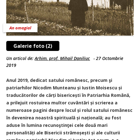
An omagial
Galerie foto (2)
Un articol de:
Arhim. prof. Mihail Daniliuc
-
27 Octombrie
2019
Anul 2019, dedicat satului românesc, precum şi
patriarhilor Nicodim Munteanu și Iustin Moisescu și
traducătorilor de cărți bisericești în Patriarhia Română,
a prilejuit rostuirea multor cuvântări și scrierea a
numeroase pagini despre locul și rolul satului românesc
în devenirea noastră spirituală și națională; au fost
aduse în lumina recunoştinţei cele două mari
personalități ale Bisericii strămoșești și ale culturii