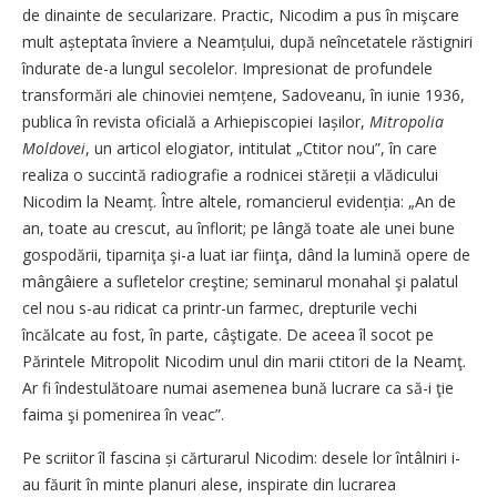
de dinainte de secularizare. Practic, Nicodim a pus în mişcare
mult așteptata înviere a Neamțului, după neîncetatele răstigniri
îndurate de-a lungul secolelor. Impresionat de profundele
transformări ale chinoviei nemțene, Sadoveanu, în iunie 1936,
publica în revista oficială a Arhiepiscopiei Iașilor,
Mitropolia
Moldovei
, un articol elogiator, intitulat „Ctitor nou”, în care
realiza o succintă radiografie a rodnicei stăreții a vlădicului
Nicodim la Neamț. Între altele, romancierul evidenția: „An de
an, toate au crescut, au înflorit; pe lângă toate ale unei bune
gospodării, tiparniţa şi-a luat iar fiinţa, dând la lumină opere de
mângâiere a sufletelor creştine; seminarul monahal şi palatul
cel nou s-au ridicat ca printr-un farmec, drepturile vechi
încălcate au fost, în parte, câştigate. De aceea îl socot pe
Părintele Mitropolit Nicodim unul din marii ctitori de la Neamţ.
Ar fi îndestulătoare numai asemenea bună lucrare ca să-i ţie
faima şi pomenirea în veac”.
Pe scriitor îl fascina și cărturarul Nicodim: desele lor întâlniri i-
au făurit în minte planuri alese, inspirate din lucrarea