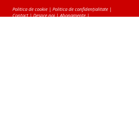
Politica de cookie
|
Politica de confidențialitate
|
Contact
|
Despre noi
|
Abonamente
|
Fototeca Ortodoxiei Românești
Radio TRINITAS
TV TRINITAS
Vestitorul Ortodoxiei
Agenţia de ştiri BASILICA
Patriarhia Română
Catedrala Mântuirii Neamului
BASILICA Travel
Serviciul de Colportaj Bisericesc
Atelierele Patriarhiei
Tipografia Cărţilor Bisericeşti
Conținutul și design-ul site-ului, toate informaţiile
publicate pe site de Ziarul Lumina sunt protejate de