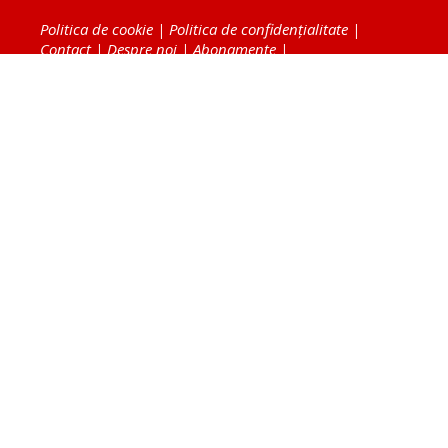
Politica de cookie
|
Politica de confidențialitate
|
Contact
|
Despre noi
|
Abonamente
|
Fototeca Ortodoxiei Românești
Radio TRINITAS
TV TRINITAS
Vestitorul Ortodoxiei
Agenţia de ştiri BASILICA
Patriarhia Română
Catedrala Mântuirii Neamului
BASILICA Travel
Serviciul de Colportaj Bisericesc
Atelierele Patriarhiei
Tipografia Cărţilor Bisericeşti
Conținutul și design-ul site-ului, toate informaţiile
publicate pe site de Ziarul Lumina sunt protejate de