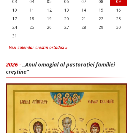
03
04
05
06
07
08
09
10
11
12
13
14
15
16
17
18
19
20
21
22
23
24
25
26
27
28
29
30
31
Vezi calendar crestin ortodox »
2026 -
„Anul omagial al pastorației familiei
creștine”