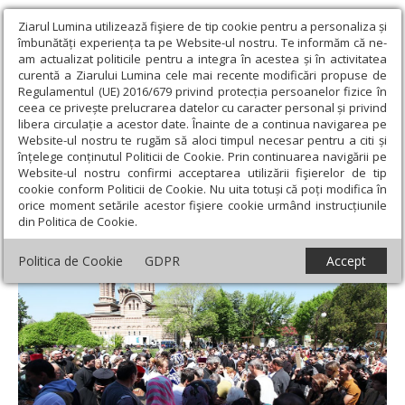
Ziarul Lumina utilizează fişiere de tip cookie pentru a personaliza și
îmbunătăți experiența ta pe Website-ul nostru. Te informăm că ne-
am actualizat politicile pentru a integra în acestea și în activitatea
curentă a Ziarului Lumina cele mai recente modificări propuse de
Regulamentul (UE) 2016/679 privind protecția persoanelor fizice în
ceea ce privește prelucrarea datelor cu caracter personal și privind
libera circulație a acestor date. Înainte de a continua navigarea pe
Website-ul nostru te rugăm să aloci timpul necesar pentru a citi și
Ziarul Lumina
›
Teologie și spiritualitate
›
Theologica
›
Duhovnic
înțelege conținutul Politicii de Cookie. Prin continuarea navigării pe
sau psiholog?
Website-ul nostru confirmi acceptarea utilizării fişierelor de tip
cookie conform Politicii de Cookie. Nu uita totuși că poți modifica în
Duhovnic sau psiholog?
orice moment setările acestor fişiere cookie urmând instrucțiunile
din Politica de Cookie.
Politica de Cookie
GDPR
Accept