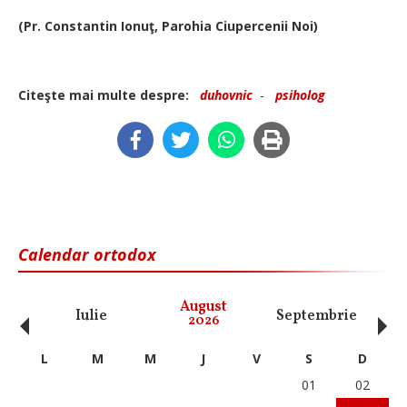
(Pr. Constantin Ionuţ, Parohia Ciupercenii Noi)
Citeşte mai multe despre:
duhovnic
-
psiholog
Calendar ortodox
‹
›
August
Iulie
Septembrie
O
2026
L
M
M
J
V
S
D
01
02