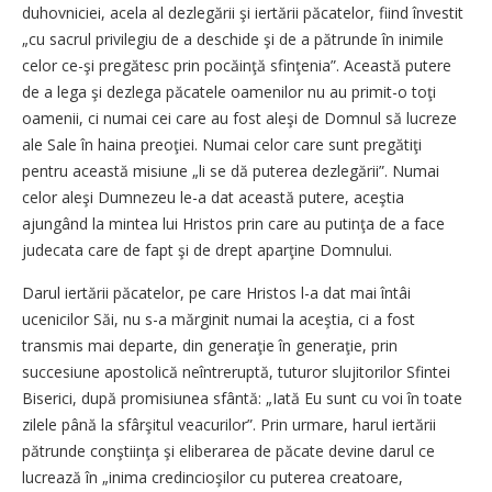
duhovniciei, acela al dezlegării şi iertării păcatelor, fiind învestit
„cu sacrul privilegiu de a deschide şi de a pătrunde în inimile
celor ce-şi pregătesc prin pocăinţă sfinţenia”. Această putere
de a lega şi dezlega păcatele oamenilor nu au primit-o toţi
oamenii, ci numai cei care au fost aleşi de Domnul să lucreze
ale Sale în haina preoţiei. Numai celor care sunt pregătiţi
pentru această misiune „li se dă puterea dezlegării”. Numai
celor aleşi Dumnezeu le-a dat această putere, aceştia
ajungând la mintea lui Hristos prin care au putinţa de a face
judecata care de fapt şi de drept aparţine Domnului.
Darul iertării păcatelor, pe care Hristos l-a dat mai întâi
ucenicilor Săi, nu s-a mărginit numai la aceştia, ci a fost
transmis mai departe, din generaţie în generaţie, prin
succesiune apostolică neîntreruptă, tuturor slujitorilor Sfintei
Biserici, după promisiunea sfântă: „Iată Eu sunt cu voi în toate
zilele până la sfârşitul veacurilor”. Prin urmare, harul iertării
pătrunde conştiinţa şi eliberarea de păcate devine darul ce
lucrează în „inima credincioşilor cu puterea creatoare,