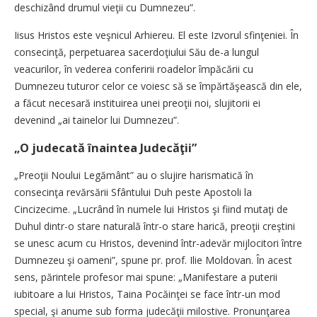
deschizând drumul vieţii cu Dumnezeu”.
Iisus Hristos este veşnicul Arhiereu. El este Izvorul sfinţeniei. În
consecinţă, perpetuarea sacerdoţiului Său de-a lungul
veacurilor, în vederea conferirii roadelor împăcării cu
Dumnezeu tuturor celor ce voiesc să se împărtăşească din ele,
a făcut necesară instituirea unei preoţii noi, slujitorii ei
devenind „ai tainelor lui Dumnezeu”.
„O judecată înaintea Judecăţii”
„Preoţii Noului Legământ” au o slujire harismatică în
consecinţa revărsării Sfântului Duh peste Apostoli la
Cincizecime. „Lucrând în numele lui Hristos şi fiind mutaţi de
Duhul dintr-o stare naturală într-o stare harică, preoţii creştini
se unesc acum cu Hristos, devenind într-adevăr mijlocitori între
Dumnezeu şi oameni”, spune pr. prof. Ilie Moldovan. În acest
sens, părintele profesor mai spune: „Manifestare a puterii
iubitoare a lui Hristos, Taina Pocăinţei se face într-un mod
special, şi anume sub forma judecăţii milostive. Pronunţarea