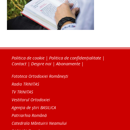
Politica de cookie
|
Politica de confidențialitate
|
Contact
|
Despre noi
|
Abonamente
|
Fototeca Ortodoxiei Românești
Radio TRINITAS
TV TRINITAS
Vestitorul Ortodoxiei
Agenţia de ştiri BASILICA
Patriarhia Română
Catedrala Mântuirii Neamului