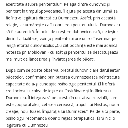
exercitate asupra penitentului”. Relaţia dintre duhovnic şi
penitent în timpul Spovedaniei, îl ajută pe acesta din urmă să
fie într-o legătură directă cu Dumnezeu. Astfel, prin această
relaţie, se urmăreşte ca întoarcerea penitentului la Dumnezeu
să fie autentică. În actul de creştere duhovnicească, de ieşire
din individualitate, voinţa penitentului are un rol însemnat pe
lângă efortul duhovnicului: „Cu cât pocăinţa este mai adâncă -
notează pr. Moldovan - cu atât şi penitentul se descătuşează
mai mult de lâncezirea şi învârtoşarea de păcat”.
După cum se poate observa, preotul duhovnic are darul iertării
păcatelor, confirmând prin puterea dumnezeiască neîntrecuta
capacitate de a-şi cunoaşte psihologic penitentul. El îi oferă
credinciosului calea de ieşire din înstrăinare şi întâlnirea cu
Dumnezeu. Îl integrează pe acesta în unitatea eclezială, care
este „poporul ales, cetatea cerească, trupul Lui Hristos, noua
creaţie, noul Israel, Împărăţia lui Dumnezeu”. Pe de altă parte,
psihologul recomandă doar o reţetă terapeutică, fără nici o
legătură cu Dumnezeu.