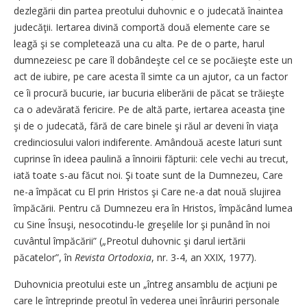
dezlegării din partea preotului duhovnic e o judecată înaintea
judecăţii. Iertarea divină comportă două elemente care se
leagă şi se completează una cu alta. Pe de o parte, harul
dumnezeiesc pe care îl dobândeşte cel ce se pocăieşte este un
act de iubire, pe care acesta îl simte ca un ajutor, ca un factor
ce îi procură bucurie, iar bucuria eliberării de păcat se trăieşte
ca o adevărată fericire. Pe de altă parte, iertarea aceasta ţine
şi de o judecată, fără de care binele şi răul ar deveni în viaţa
credinciosului valori indiferente. Amândouă aceste laturi sunt
cuprinse în ideea paulină a înnoirii făpturii: cele vechi au trecut,
iată toate s-au făcut noi. Şi toate sunt de la Dumnezeu, Care
ne-a împăcat cu El prin Hristos şi Care ne-a dat nouă slujirea
împăcării. Pentru că Dumnezeu era în Hristos, împăcând lumea
cu Sine Însuşi, nesocotindu-le greşelile lor şi punând în noi
cuvântul împăcării” („Preotul duhovnic şi darul iertării
păcatelor”, în
Revista Ortodoxia
, nr. 3-4, an XXIX, 1977).
Duhovnicia preotului este un „întreg ansamblu de acţiuni pe
care le întreprinde preotul în vederea unei înrâuriri personale