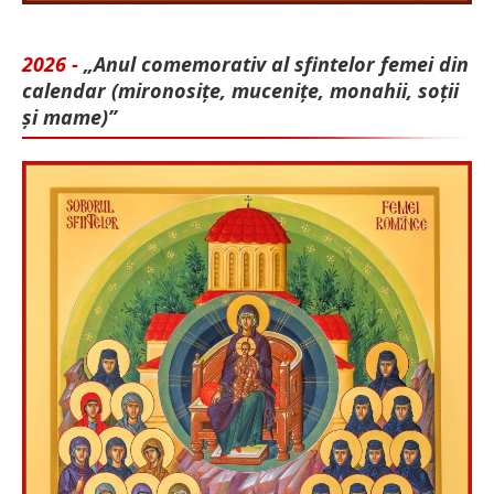
2026 -
„Anul comemorativ al sfintelor femei din
calendar (mironosițe, mu­cenițe, monahii, soții
și mame)”