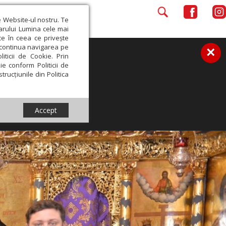
e Website-ul nostru. Te
iarului Lumina cele mai
ce în ceea ce privește
a continua navigarea pe
×
iticii de Cookie. Prin
ie conform Politicii de
trucțiunile din Politica
Accept