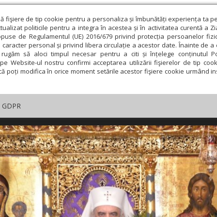
ză fişiere de tip cookie pentru a personaliza și îmbunătăți experiența ta p
alizat politicile pentru a integra în acestea și în activitatea curentă a Z
opuse de Regulamentul (UE) 2016/679 privind protecția persoanelor fizi
 caracter personal și privind libera circulație a acestor date. Înainte de 
rugăm să aloci timpul necesar pentru a citi și înțelege conținutul Pol
pe Website-ul nostru confirmi acceptarea utilizării fişierelor de tip cook
că poți modifica în orice moment setările acestor fişiere cookie urmând ins
GDPR