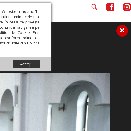
e Website-ul nostru. Te
iarului Lumina cele mai
ce în ceea ce privește
a continua navigarea pe
×
iticii de Cookie. Prin
ie conform Politicii de
trucțiunile din Politica
Accept