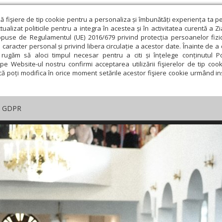
ză fişiere de tip cookie pentru a personaliza și îmbunătăți experiența ta p
alizat politicile pentru a integra în acestea și în activitatea curentă a Z
opuse de Regulamentul (UE) 2016/679 privind protecția persoanelor fizi
 caracter personal și privind libera circulație a acestor date. Înainte de 
rugăm să aloci timpul necesar pentru a citi și înțelege conținutul Pol
pe Website-ul nostru confirmi acceptarea utilizării fişierelor de tip cook
că poți modifica în orice moment setările acestor fişiere cookie urmând ins
GDPR