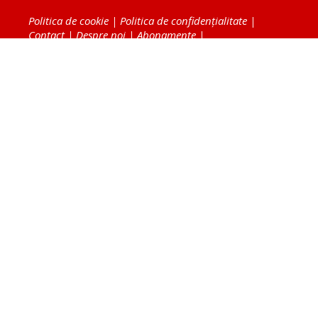
Politica de cookie
|
Politica de confidențialitate
|
Contact
|
Despre noi
|
Abonamente
|
Fototeca Ortodoxiei Românești
Radio TRINITAS
TV TRINITAS
Vestitorul Ortodoxiei
Agenţia de ştiri BASILICA
Patriarhia Română
Catedrala Mântuirii Neamului
BASILICA Travel
Serviciul de Colportaj Bisericesc
Atelierele Patriarhiei
Tipografia Cărţilor Bisericeşti
Conținutul și design-ul site-ului, toate informaţiile
publicate pe site de Ziarul Lumina sunt protejate de