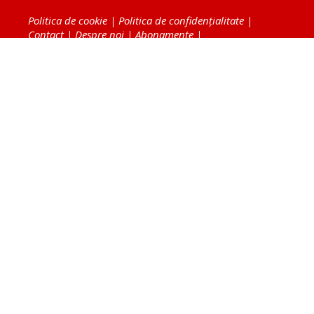
Politica de cookie
|
Politica de confidențialitate
|
Contact
|
Despre noi
|
Abonamente
|
Fototeca Ortodoxiei Românești
Radio TRINITAS
TV TRINITAS
Vestitorul Ortodoxiei
Agenţia de ştiri BASILICA
Patriarhia Română
Catedrala Mântuirii Neamului
BASILICA Travel
Serviciul de Colportaj Bisericesc
Atelierele Patriarhiei
Tipografia Cărţilor Bisericeşti
Conținutul și design-ul site-ului, toate informaţiile
publicate pe site de Ziarul Lumina sunt protejate de