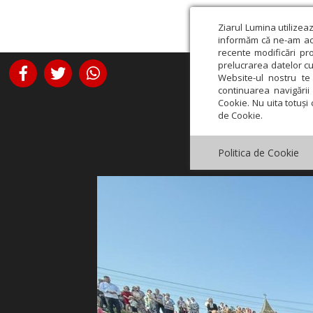
Ziarul Lumina utilizea
informăm că ne-am actu
recente modificări pr
prelucrarea datelor cu
Website-ul nostru te 
continuarea navigării 
Cookie. Nu uita totuși 
de Cookie.
Politica de Cookie