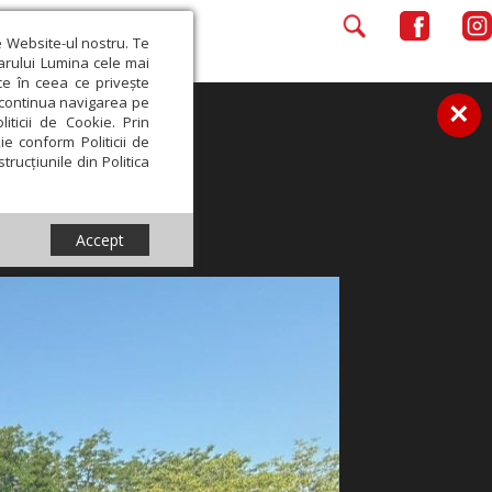
e Website-ul nostru. Te
iarului Lumina cele mai
ce în ceea ce privește
a continua navigarea pe
×
iticii de Cookie. Prin
ie conform Politicii de
trucțiunile din Politica
Accept