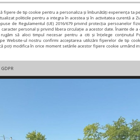
ză fişiere de tip cookie pentru a personaliza și îmbunătăți experiența ta p
alizat politicile pentru a integra în acestea și în activitatea curentă a Z
opuse de Regulamentul (UE) 2016/679 privind protecția persoanelor fizi
 caracter personal și privind libera circulație a acestor date. Înainte de 
rugăm să aloci timpul necesar pentru a citi și înțelege conținutul Pol
pe Website-ul nostru confirmi acceptarea utilizării fişierelor de tip cook
că poți modifica în orice moment setările acestor fişiere cookie urmând ins
GDPR