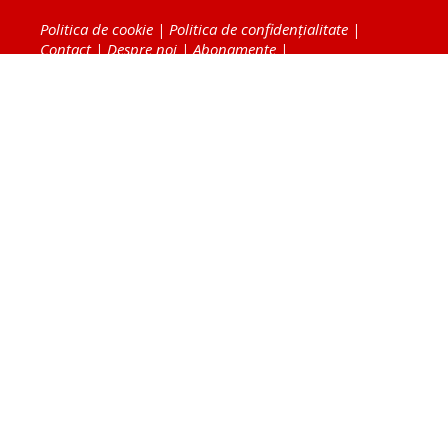
Politica de cookie
|
Politica de confidențialitate
|
Contact
|
Despre noi
|
Abonamente
|
Fototeca Ortodoxiei Românești
Radio TRINITAS
TV TRINITAS
Vestitorul Ortodoxiei
Agenţia de ştiri BASILICA
Patriarhia Română
Catedrala Mântuirii Neamului
BASILICA Travel
Serviciul de Colportaj Bisericesc
Atelierele Patriarhiei
Tipografia Cărţilor Bisericeşti
Conținutul și design-ul site-ului, toate informaţiile
publicate pe site de Ziarul Lumina sunt protejate de