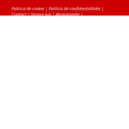
Politica de cookie
|
Politica de confidențialitate
|
Contact
|
Despre noi
|
Abonamente
|
Fototeca Ortodoxiei Românești
Radio TRINITAS
TV TRINITAS
Vestitorul Ortodoxiei
Agenţia de ştiri BASILICA
Patriarhia Română
Catedrala Mântuirii Neamului
BASILICA Travel
Serviciul de Colportaj Bisericesc
Atelierele Patriarhiei
Tipografia Cărţilor Bisericeşti
Conținutul și design-ul site-ului, toate informaţiile
publicate pe site de Ziarul Lumina sunt protejate de