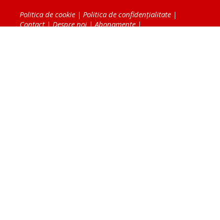
Politica de cookie
|
Politica de confidențialitate
|
Contact
|
Despre noi
|
Abonamente
|
Fototeca Ortodoxiei Românești
Radio TRINITAS
TV TRINITAS
Vestitorul Ortodoxiei
Agenţia de ştiri BASILICA
Patriarhia Română
Catedrala Mântuirii Neamului
BASILICA Travel
Serviciul de Colportaj Bisericesc
Atelierele Patriarhiei
Tipografia Cărţilor Bisericeşti
Conținutul și design-ul site-ului, toate informaţiile
publicate pe site de Ziarul Lumina sunt protejate de