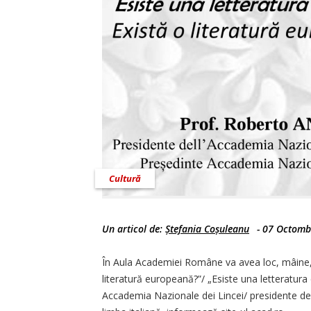
Cultură
Un articol de:
Ștefania Coșuleanu
-
07 Octomb
În Aula Academiei Române va avea loc, mâine, 
literatură europeană?”/ „Esiste una letteratura
Accademia Nazionale dei Lincei/ presidente dell