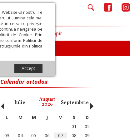
e Website-ul nostru. Te
iarului Lumina cele mai
ce în ceea ce privește
a continua navigarea pe
Opinii
Filantropie
iticii de Cookie. Prin
ie conform Politicii de
trucțiunile din Politica
iu
Accept
Calendar ortodox
‹
›
August
Iulie
Septembrie
Octombrie
Noiembri
2026
L
M
M
J
V
S
D
01
02
03
04
05
06
07
08
09