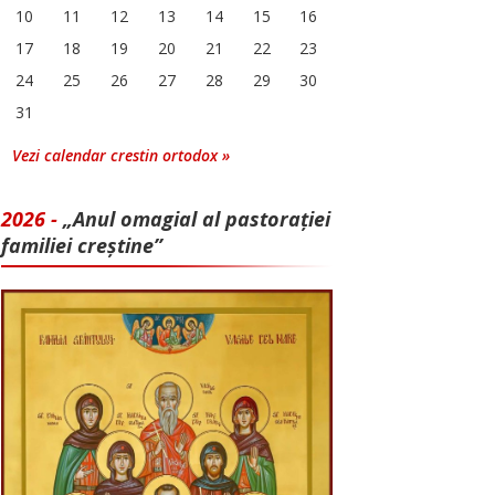
10
11
12
13
14
15
16
17
18
19
20
21
22
23
24
25
26
27
28
29
30
31
Vezi calendar crestin ortodox »
2026 -
„Anul omagial al pastorației
familiei creștine”