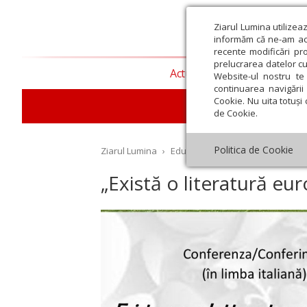
Ziarul Lumina utilizea
informăm că ne-am actu
recente modificări pr
prelucrarea datelor cu
Actualitate religioasă
T
Website-ul nostru te 
continuarea navigării 
Cookie. Nu uita totuși 
E
de Cookie.
Politica de Cookie
Ziarul Lumina
›
Educaţie și Cultură
›
Cultură
›
„
„Există o literatură eu
st
Septembrie
Octombrie
Noiembrie
Decembrie
Ianuar