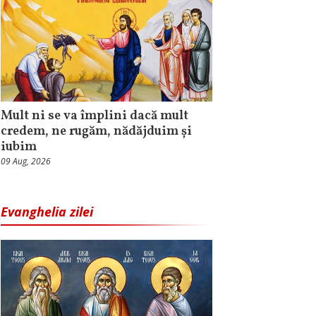
Mult ni se va împlini dacă mult
credem, ne rugăm, nădăjduim și
iubim
09 Aug, 2026
Evanghelia zilei