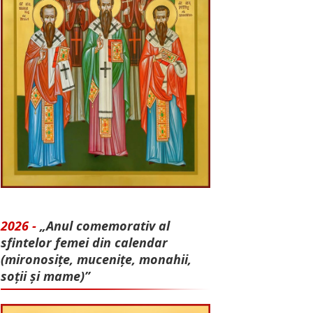
2026 -
„Anul comemorativ al
sfintelor femei din calendar
(mironosițe, mu­cenițe, monahii,
soții și mame)”