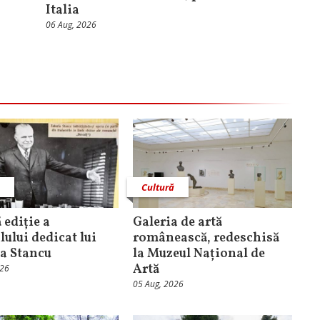
Italia
06 Aug, 2026
ă
Cultură
 ediție a
Galeria de artă
lului dedicat lui
românească, redeschisă
a Stancu
la Muzeul Național de
Artă
026
05 Aug, 2026