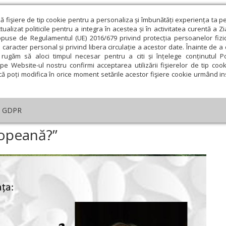
ză fişiere de tip cookie pentru a personaliza și îmbunătăți experiența ta p
alizat politicile pentru a integra în acestea și în activitatea curentă a Z
opuse de Regulamentul (UE) 2016/679 privind protecția persoanelor fizi
 caracter personal și privind libera circulație a acestor date. Înainte de 
eologie și spiritualitate
Educaţie și Cultură
Societate
rugăm să aloci timpul necesar pentru a citi și înțelege conținutul Pol
pe Website-ul nostru confirmi acceptarea utilizării fişierelor de tip cook
că poți modifica în orice moment setările acestor fişiere cookie urmând ins
ducaţie
Lumina literară şi artistică
Cultură
Interv
GDPR
Există o literatură europeană?”
ropeană?”
ie
Februarie
Martie
Aprilie
Mai
Iunie