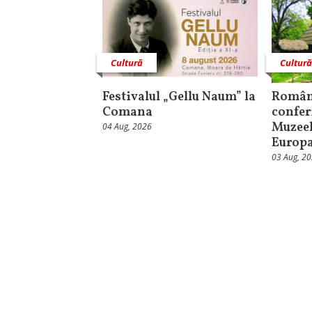
Cultură
Cultur
Festivalul „Gellu Naum” la
Român
Comana
confer
Muzeel
04 Aug, 2026
Europ
03 Aug, 2