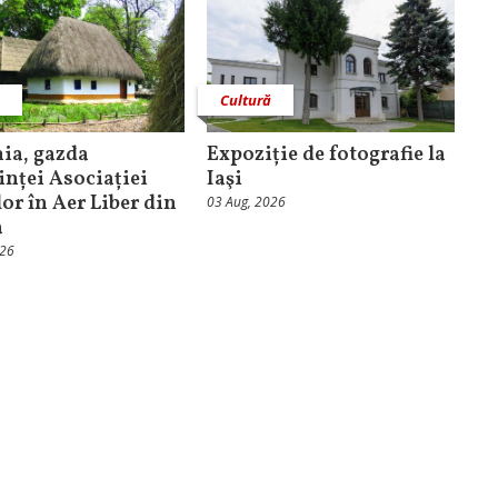
ă
Cultură
ia, gazda
Expoziție de fotografie la
inței Asociației
Iaşi
or în Aer Liber din
03 Aug, 2026
a
026